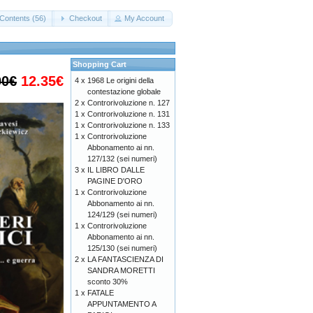
Contents (56)
Checkout
My Account
Shopping Cart
00€
12.35€
4 x
1968 Le origini della
contestazione globale
2 x
Controrivoluzione n. 127
1 x
Controrivoluzione n. 131
1 x
Controrivoluzione n. 133
1 x
Controrivoluzione
Abbonamento ai nn.
127/132 (sei numeri)
3 x
IL LIBRO DALLE
PAGINE D'ORO
1 x
Controrivoluzione
Abbonamento ai nn.
124/129 (sei numeri)
1 x
Controrivoluzione
Abbonamento ai nn.
125/130 (sei numeri)
2 x
LA FANTASCIENZA DI
SANDRA MORETTI
sconto 30%
1 x
FATALE
APPUNTAMENTO A