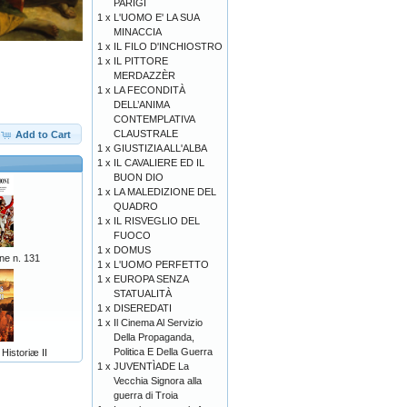
PARIGI
1 x
L'UOMO E' LA SUA
MINACCIA
1 x
IL FILO D'INCHIOSTRO
1 x
IL PITTORE
MERDAZZÈR
1 x
LA FECONDITÀ
DELL’ANIMA
CONTEMPLATIVA
CLAUSTRALE
Add to Cart
1 x
GIUSTIZIA ALL'ALBA
1 x
IL CAVALIERE ED IL
BUON DIO
1 x
LA MALEDIZIONE DEL
QUADRO
1 x
IL RISVEGLIO DEL
FUOCO
1 x
DOMUS
ne n. 131
1 x
L'UOMO PERFETTO
1 x
EUROPA SENZA
STATUALITÀ
1 x
DISEREDATI
1 x
Il Cinema Al Servizio
Della Propaganda,
Politica E Della Guerra
 Historiæ II
1 x
JUVENTÌADE La
Vecchia Signora alla
guerra di Troia