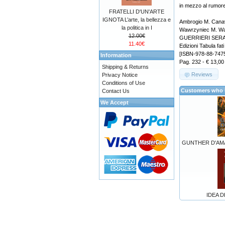
in mezzo al rumore 
FRATELLI D'UN'ARTE
IGNOTA L’arte, la bellezza e
Ambrogio M. Cana
la politica in I
Wawrzyniec M. Wa
12.00€
GUERRIERI SERAFIC
11.40€
Edizioni Tabula fati
[ISBN-978-88-747
Information
Pag. 232 - € 13,00
Shipping & Returns
Reviews
Privacy Notice
Conditions of Use
Customers who b
Contact Us
We Accept
GUNTHER D'AMAL
IDEA D