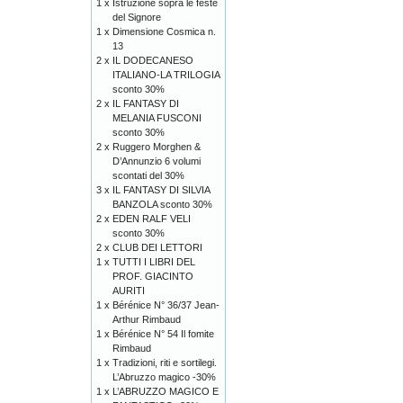
1 x
Istruzione sopra le feste
del Signore
1 x
Dimensione Cosmica n.
13
2 x
IL DODECANESO
ITALIANO-LA TRILOGIA
sconto 30%
2 x
IL FANTASY DI
MELANIA FUSCONI
sconto 30%
2 x
Ruggero Morghen &
D’Annunzio 6 volumi
scontati del 30%
3 x
IL FANTASY DI SILVIA
BANZOLA sconto 30%
2 x
EDEN RALF VELI
sconto 30%
2 x
CLUB DEI LETTORI
1 x
TUTTI I LIBRI DEL
PROF. GIACINTO
AURITI
1 x
Bérénice N° 36/37 Jean-
Arthur Rimbaud
1 x
Bérénice N° 54 Il fomite
Rimbaud
1 x
Tradizioni, riti e sortilegi.
L’Abruzzo magico -30%
1 x
L’ABRUZZO MAGICO E