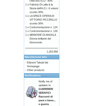
FANTASTICO -30%
1 x
Fabrizio Di Lalla & la
Storia dell’A.O.I. 6 volumi
sconto 30%
1 x
LA SPACE OPERA DI
VITTORIO PICCIRILLO
sconto 30%
1 x
Controrivoluzione n. 124
1 x
Controrivoluzione n. 126
1 x
MEMORIE DI ANGELA
Donna-brillante del
Novecento
1,263.85€
Manufacturer Info
-
Edizioni Tabula fati
Homepage
-
Other products
Notifications
Notify me of
updates to
GUERRIERI
SERAFICI
Racconti di
pace e bene...
e guerra