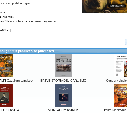
dei campi di battaglia.
vesi
szkiewicz
I Racconti di pace e bene... e guerra
5-965-1]
ought this product also purchased
FI Cavaliere templare
BREVE STORIA DEL CARLISMO
Controrivoluzio
ELL'ISPANITÀ
MORTALIUM ANIMOS
Italiæ Medievalis