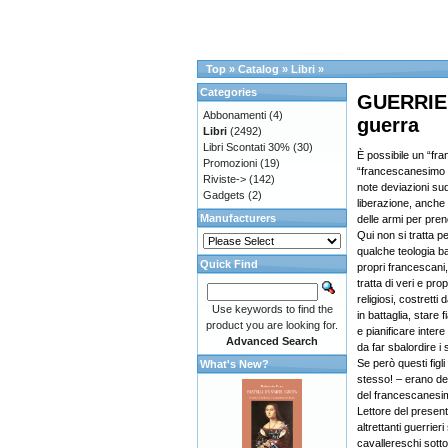
Top
»
Catalog
»
Libri
»
Categories
GUERRIER
Abbonamenti
(4)
guerra
Libri
(2492)
Libri Scontati 30%
(30)
È possibile un “fra
Promozioni
(19)
“francescanesimo 
Riviste->
(142)
note deviazioni sud
Gadgets
(2)
liberazione, anche 
Manufacturers
delle armi per pren
Qui non si tratta p
qualche teologia ba
Quick Find
propri francescani, d
tratta di veri e pro
religiosi, costrett
Use keywords to find the
in battaglia, stare 
product you are looking for.
e pianificare inter
Advanced Search
da far sbalordire i 
Se però questi figli
What's New?
stesso! – erano dei
del francescanesim
Lettore del present
altrettanti guerrier
cavallereschi sotto