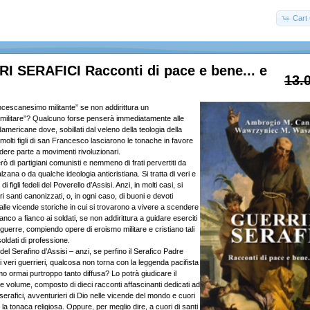
Cart 
I SERAFICI Racconti di pace e bene... e
13.
ncescanesimo militante” se non addirittura un
militare”? Qualcuno forse penserà immediatamente alle
americane dove, sobillati dal veleno della teologia della
molti figli di san Francesco lasciarono le tonache in favore
dere parte a movimenti rivoluzionari.
erò di partigiani comunisti e nemmeno di frati pervertiti da
lzana o da qualche ideologia anticristiana. Si tratta di veri e
i figli fedeli del Poverello d’Assisi. Anzi, in molti casi, si
pri santi canonizzati, o, in ogni caso, di buoni e devoti
i dalle vicende storiche in cui si trovarono a vivere a scendere
fianco a fianco ai soldati, se non addirittura a guidare eserciti
e guerre, compiendo opere di eroismo militare e cristiano tali
soldati di professione.
 del Serafino d’Assisi – anzi, se perfino il Serafico Padre
 veri guerrieri, qualcosa non torna con la leggenda pacifista
o ormai purtroppo tanto diffusa? Lo potrà giudicare il
e volume, composto di dieci racconti affascinanti dedicati ad
i serafici, avventurieri di Dio nelle vicende del mondo e cuori
 la tonaca religiosa. Oppure, per meglio dire, a cuori di santi