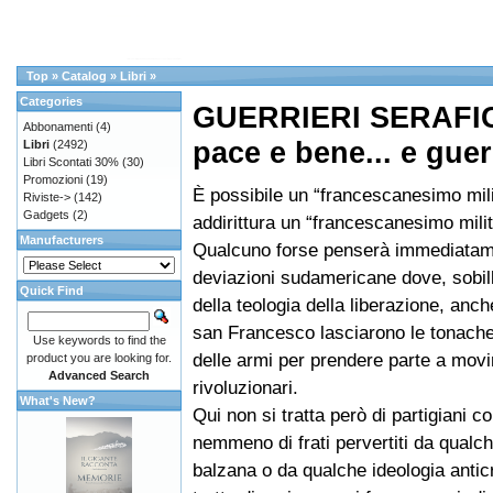
Top
»
Catalog
»
Libri
»
Categories
GUERRIERI SERAFICI
Abbonamenti
(4)
pace e bene... e guer
Libri
(2492)
Libri Scontati 30%
(30)
Promozioni
(19)
È possibile un “francescanesimo mil
Riviste->
(142)
Gadgets
(2)
addirittura un “francescanesimo mili
Manufacturers
Qualcuno forse penserà immediatame
deviazioni sudamericane dove, sobill
Quick Find
della teologia della liberazione, anche
san Francesco lasciarono le tonache
Use keywords to find the
delle armi per prendere parte a mov
product you are looking for.
Advanced Search
rivoluzionari.
What's New?
Qui non si tratta però di partigiani c
nemmeno di frati pervertiti da qualch
balzana o da qualche ideologia anticr