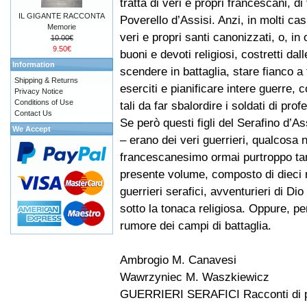
tratta di veri e propri francescani, di f
IL GIGANTE RACCONTA
Poverello d’Assisi. Anzi, in molti casi,
Memorie
veri e propri santi canonizzati, o, in 
10.00€
9.50€
buoni e devoti religiosi, costretti da
Information
scendere in battaglia, stare fianco a 
Shipping & Returns
eserciti e pianificare intere guerre,
Privacy Notice
Conditions of Use
tali da far sbalordire i soldati di prof
Contact Us
Se però questi figli del Serafino d’As
We Accept
– erano dei veri guerrieri, qualcosa 
francescanesimo ormai purtroppo tant
presente volume, composto di dieci ra
guerrieri serafici, avventurieri di D
sotto la tonaca religiosa. Oppure, pe
rumore dei campi di battaglia.
Ambrogio M. Canavesi
Wawrzyniec M. Waszkiewicz
GUERRIERI SERAFICI Racconti di pa