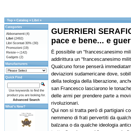
Top
»
Catalog
»
Libri
»
Categories
GUERRIERI SERAFICI
Abbonamenti
(4)
pace e bene... e guer
Libri
(2492)
Libri Scontati 30%
(30)
Promozioni
(19)
È possibile un “francescanesimo mil
Riviste->
(142)
Gadgets
(2)
addirittura un “francescanesimo mili
Manufacturers
Qualcuno forse penserà immediatame
deviazioni sudamericane dove, sobill
Quick Find
della teologia della liberazione, anche
san Francesco lasciarono le tonache
Use keywords to find the
delle armi per prendere parte a mov
product you are looking for.
Advanced Search
rivoluzionari.
What's New?
Qui non si tratta però di partigiani c
nemmeno di frati pervertiti da qualch
balzana o da qualche ideologia anticr