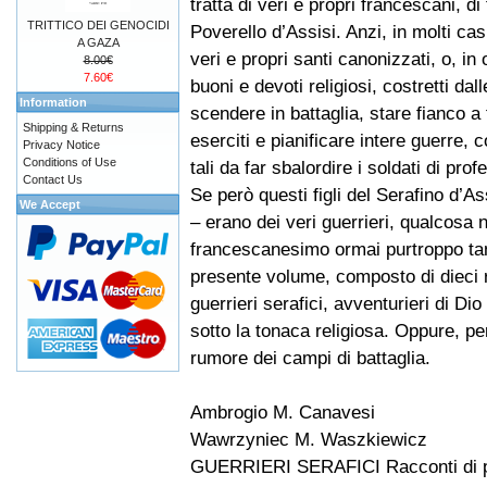
tratta di veri e propri francescani, di f
TRITTICO DEI GENOCIDI
Poverello d’Assisi. Anzi, in molti casi,
A GAZA
veri e propri santi canonizzati, o, in 
8.00€
7.60€
buoni e devoti religiosi, costretti da
Information
scendere in battaglia, stare fianco a 
Shipping & Returns
eserciti e pianificare intere guerre,
Privacy Notice
Conditions of Use
tali da far sbalordire i soldati di prof
Contact Us
Se però questi figli del Serafino d’As
We Accept
– erano dei veri guerrieri, qualcosa 
francescanesimo ormai purtroppo tant
presente volume, composto di dieci ra
guerrieri serafici, avventurieri di D
sotto la tonaca religiosa. Oppure, pe
rumore dei campi di battaglia.
Ambrogio M. Canavesi
Wawrzyniec M. Waszkiewicz
GUERRIERI SERAFICI Racconti di pa