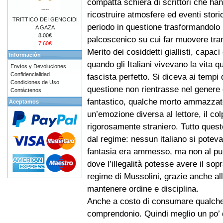
compatta schiera di scrittori che ha
ricostruire atmosfere ed eventi storic
TRITTICO DEI GENOCIDI
periodo in questione trasformandolo 
A GAZA
8.00€
palcoscenico su cui far muovere tra
7.60€
Merito dei cosiddetti giallisti, capaci
Información
quando gli Italiani vivevano la vita 
Envíos y Devoluciones
Confidencialidad
fascista perfetto. Si diceva ai tempi 
Condiciones de Uso
questione non rientrasse nel genere
Contáctenos
fantastico, qualche morto ammazzato
Aceptamos
un’emozione diversa al lettore, il co
rigorosamente straniero. Tutto questo
dal regime: nessun italiano si potev
fantasia era ammesso, ma non al punt
dove l’illegalità potesse avere il sop
regime di Mussolini, grazie anche al
mantenere ordine e disciplina.
Anche a costo di consumare qualche 
comprendonio. Quindi meglio un po’ di