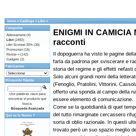
Inicio
»
Catálogo
»
Libri
»
Categorías
ENIGMI IN CAMICIA 
Abbonamenti
(4)
racconti
Libri
(2492)
Libri Scontati 30%
(30)
Promozioni
(19)
Il dopoguerra ha visto le pagine dell
Riviste->
(142)
Gadgets
(2)
farla da padrona per sviscerare e ra
Fabricantes
storia del regime e gli effetti nefasti 
Solo alcuni grandi nomi della letterat
Búsqueda Rápida
(Fenoglio, Pratolini, Vittorini, Cassol
offerto una sponda al campo della na
Use palabras clave para
essere elemento di comunicazione.
encontrar el producto que
busca.
Come se la quotidianità di quel temp
Búsqueda Avanzada
del tutto rimarginate cercassero rifu
Que es lo Nuevo ?
sorta di oblio razionale. In questi ul
trovato però un suo spazio meglio de