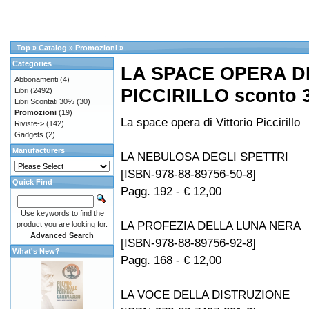
Top
»
Catalog
»
Promozioni
»
Categories
LA SPACE OPERA DI
Abbonamenti
(4)
PICCIRILLO sconto 
Libri
(2492)
Libri Scontati 30%
(30)
Promozioni
(19)
La space opera di Vittorio Piccirillo
Riviste->
(142)
Gadgets
(2)
Manufacturers
LA NEBULOSA DEGLI SPETTRI
[ISBN-978-88-89756-50-8]
Quick Find
Pagg. 192 - € 12,00
Use keywords to find the
LA PROFEZIA DELLA LUNA NERA
product you are looking for.
Advanced Search
[ISBN-978-88-89756-92-8]
What's New?
Pagg. 168 - € 12,00
LA VOCE DELLA DISTRUZIONE