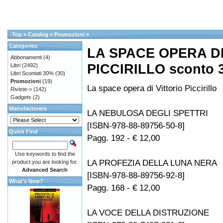
Top
»
Catalog
»
Promozioni
»
Categories
LA SPACE OPERA DI
Abbonamenti
(4)
PICCIRILLO sconto 
Libri
(2492)
Libri Scontati 30%
(30)
Promozioni
(19)
La space opera di Vittorio Piccirillo
Riviste->
(142)
Gadgets
(2)
Manufacturers
LA NEBULOSA DEGLI SPETTRI
[ISBN-978-88-89756-50-8]
Quick Find
Pagg. 192 - € 12,00
Use keywords to find the
LA PROFEZIA DELLA LUNA NERA
product you are looking for.
Advanced Search
[ISBN-978-88-89756-92-8]
What's New?
Pagg. 168 - € 12,00
LA VOCE DELLA DISTRUZIONE