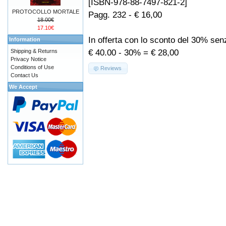
[ISBN-978-88-7497-821-2]
PROTOCOLLO MORTALE
Pagg. 232 - € 16,00
18.00€
17.10€
In offerta con lo sconto del 30% se
Information
€ 40.00 - 30% = € 28,00
Shipping & Returns
Privacy Notice
Conditions of Use
Reviews
Contact Us
We Accept