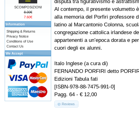
disputa tra figurativismo e astrattis
SCOMPOSIZIONI
Al contempo, il presente volumetto 
8.00€
alla memoria del Porfiri professore di
7.60€
latino al Marcantonio Colonna, scuol
Information
congregazione cattolica irlandese de
Shipping & Returns
Privacy Notice
appartenenti a un’epoca dorata e per
Conditions of Use
Contact Us
cuori degli ex alunni.
We Accept
Italo Inglese (a cura di)
FERNANDO PORFIRI detto PORFIRIU
Edizioni Tabula fati
[ISBN-978-88-7475-991-0]
Pagg. 64 - € 12,00
Reviews