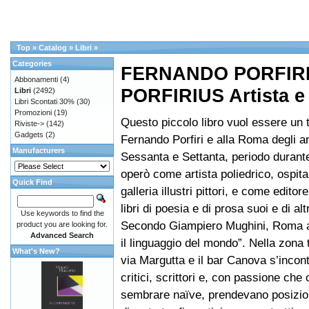
Top
»
Catalog
»
Libri
»
Categories
FERNANDO PORFIRI 
Abbonamenti
(4)
PORFIRIUS Artista 
Libri
(2492)
Libri Scontati 30%
(30)
Promozioni
(19)
Questo piccolo libro vuol essere un t
Riviste->
(142)
Gadgets
(2)
Fernando Porfiri e alla Roma degli a
Manufacturers
Sessanta e Settanta, periodo durante 
operò come artista poliedrico, ospit
Quick Find
galleria illustri pittori, e come edito
libri di poesia e di prosa suoi e di altr
Use keywords to find the
Secondo Giampiero Mughini, Roma al
product you are looking for.
Advanced Search
il linguaggio del mondo”. Nella zona t
What's New?
via Margutta e il bar Canova s’incont
critici, scrittori e, con passione che
sembrare naïve, prendevano posizio