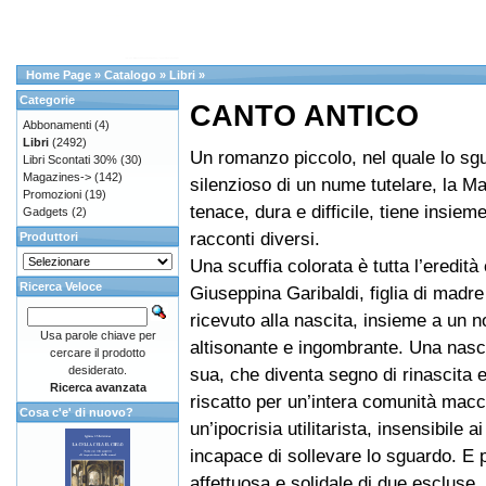
Home Page
»
Catalogo
»
Libri
»
Categorie
CANTO ANTICO
Abbonamenti
(4)
Libri
(2492)
Un romanzo piccolo, nel quale lo sg
Libri Scontati 30%
(30)
Magazines->
(142)
silenzioso di un nume tutelare, la Ma
Promozioni
(19)
tenace, dura e difficile, tiene insieme 
Gadgets
(2)
racconti diversi.
Produttori
Una scuffia colorata è tutta l’eredità
Ricerca Veloce
Giuseppina Garibaldi, figlia di madre
ricevuto alla nascita, insieme a un 
Usa parole chiave per
altisonante e ingombrante. Una nasci
cercare il prodotto
desiderato.
sua, che diventa segno di rinascita e
Ricerca avanzata
riscatto per un’intera comunità macc
Cosa c'e' di nuovo?
un’ipocrisia utilitarista, insensibile a
incapace di sollevare lo sguardo. E p
affettuosa e solidale di due escluse