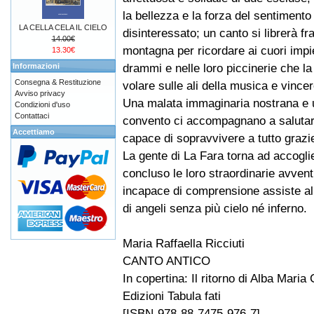
la bellezza e la forza del sentimento
LA CELLA CELA IL CIELO
disinteressato; un canto si librerà fr
14.00€
montagna per ricordare ai cuori impiet
13.30€
drammi e nelle loro piccinerie che la
Informazioni
Consegna & Restituzione
volare sulle ali della musica e vincer
Avviso privacy
Una malata immaginaria nostrana e un
Condizioni d'uso
Contattaci
convento ci accompagnano a salutare
Accettiamo
capace di sopravvivere a tutto grazi
La gente di La Fara torna ad accogli
concluso le loro straordinarie avvent
incapace di comprensione assiste al
di angeli senza più cielo né inferno.
Maria Raffaella Ricciuti
CANTO ANTICO
In copertina: Il ritorno di Alba Maria
Edizioni Tabula fati
[ISBN-978-88-7475-976-7]