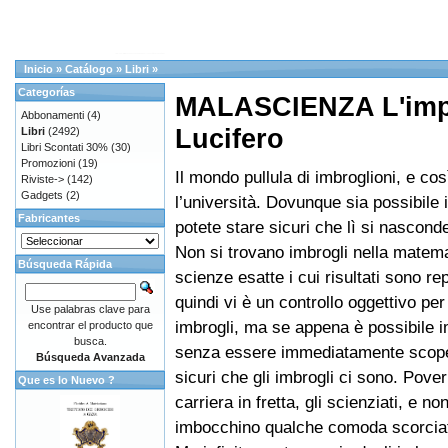
Inicio
»
Catálogo
»
Libri
»
Categorías
MALASCIENZA L'imp
Abbonamenti
(4)
Lucifero
Libri
(2492)
Libri Scontati 30%
(30)
Promozioni
(19)
Il mondo pullula di imbroglioni, e cos
Riviste->
(142)
Gadgets
(2)
l’università. Dovunque sia possibile 
Fabricantes
potete stare sicuri che lì si nasconde
Non si trovano imbrogli nella matema
Búsqueda Rápida
scienze esatte i cui risultati sono repl
quindi vi è un controllo oggettivo per
Use palabras clave para
imbrogli, ma se appena è possibile i
encontrar el producto que
busca.
senza essere immediatamente scoper
Búsqueda Avanzada
sicuri che gli imbrogli ci sono. Pover
Que es lo Nuevo ?
carriera in fretta, gli scienziati, e n
imbocchino qualche comoda scorciat