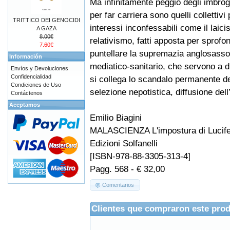
Ma infinitamente peggio degli imbrogl
per far carriera sono quelli collettiv
TRITTICO DEI GENOCIDI
interessi inconfessabili come il laici
A GAZA
8.00€
relativismo, fatti apposta per sprofon
7.60€
puntellare la supremazia anglosasson
Información
mediatico-sanitario, che servono a di
Envíos y Devoluciones
Confidencialidad
si collega lo scandalo permanente de
Condiciones de Uso
selezione nepotistica, diffusione del
Contáctenos
Aceptamos
Emilio Biagini
MALASCIENZA L'impostura di Lucif
Edizioni Solfanelli
[ISBN-978-88-3305-313-4]
Pagg. 568 - € 32,00
Comentarios
Clientes que compraron este pro