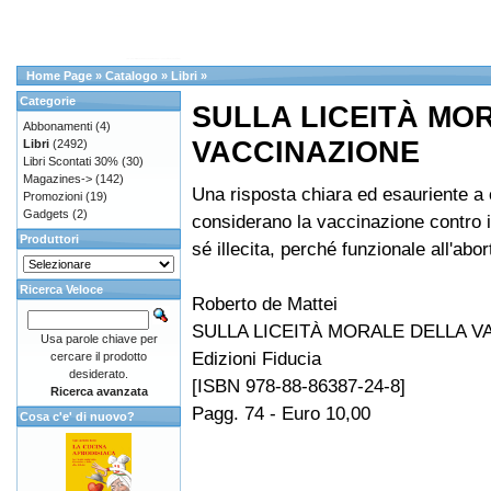
Home Page
»
Catalogo
»
Libri
»
Categorie
SULLA LICEITÀ MO
Abbonamenti
(4)
VACCINAZIONE
Libri
(2492)
Libri Scontati 30%
(30)
Magazines->
(142)
Una risposta chiara ed esauriente a
Promozioni
(19)
Gadgets
(2)
considerano la vaccinazione contro i
Produttori
sé illecita, perché funzionale all'abor
Ricerca Veloce
Roberto de Mattei
SULLA LICEITÀ MORALE DELLA V
Usa parole chiave per
Edizioni Fiducia
cercare il prodotto
desiderato.
[ISBN 978-88-86387-24-8]
Ricerca avanzata
Pagg. 74 - Euro 10,00
Cosa c'e' di nuovo?