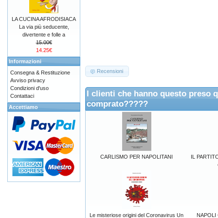
LA CUCINA AFRODISIACA
La via più seducente,
divertente e folle a
15.00€
14.25€
Informazioni
Recensioni
Consegna & Restituzione
Avviso privacy
Condizioni d'uso
I clienti che hanno questo preso 
Contattaci
comprato?????
Accettiamo
CARLISMO PER NAPOLITANI
IL PARTIT
Le misteriose origini del Coronavirus Un
NAPOLI Ci