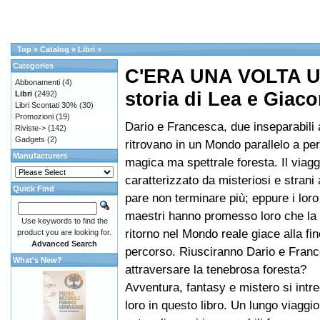
Top
»
Catalog
»
Libri
»
Categories
C'ERA UNA VOLTA U
Abbonamenti
(4)
storia di Lea e Giac
Libri
(2492)
Libri Scontati 30%
(30)
Promozioni
(19)
Dario e Francesca, due inseparabili 
Riviste->
(142)
Gadgets
(2)
ritrovano in un Mondo parallelo a pe
Manufacturers
magica ma spettrale foresta. Il viagg
caratterizzato da misteriosi e strani
Quick Find
pare non terminare più; eppure i lor
maestri hanno promesso loro che la 
Use keywords to find the
ritorno nel Mondo reale giace alla fin
product you are looking for.
Advanced Search
percorso. Riusciranno Dario e Fran
What's New?
attraversare la tenebrosa foresta?
Avventura, fantasy e mistero si intre
loro in questo libro. Un lungo viaggio,