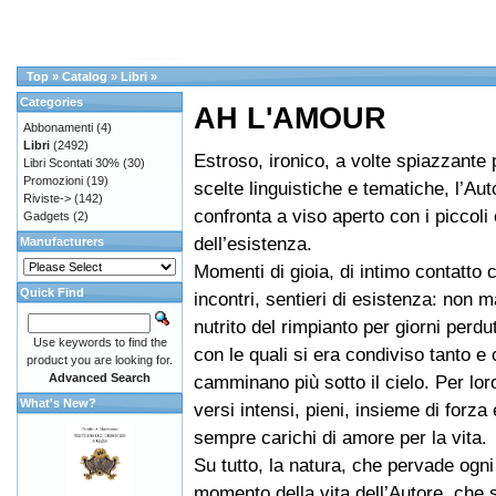
Top
»
Catalog
»
Libri
»
Categories
AH L'AMOUR
Abbonamenti
(4)
Libri
(2492)
Estroso, ironico, a volte spiazzante p
Libri Scontati 30%
(30)
Promozioni
(19)
scelte linguistiche e tematiche, l’Aut
Riviste->
(142)
confronta a viso aperto con i piccoli
Gadgets
(2)
dell’esistenza.
Manufacturers
Momenti di gioia, di intimo contatto 
Quick Find
incontri, sentieri di esistenza: non m
nutrito del rimpianto per giorni perdu
Use keywords to find the
con le quali si era condiviso tanto e
product you are looking for.
Advanced Search
camminano più sotto il cielo. Per loro
What's New?
versi intensi, pieni, insieme di forza
sempre carichi di amore per la vita.
Su tutto, la natura, che pervade ogni
momento della vita dell’Autore, che 