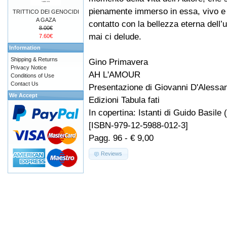
pienamente immerso in essa, vivo e 
TRITTICO DEI GENOCIDI
A GAZA
contatto con la bellezza eterna dell
8.00€
mai ci delude.
7.60€
Information
Shipping & Returns
Gino Primavera
Privacy Notice
AH L'AMOUR
Conditions of Use
Contact Us
Presentazione di Giovanni D'Alessa
We Accept
Edizioni Tabula fati
In copertina: Istanti di Guido Basile 
[ISBN-979-12-5988-012-3]
Pagg. 96 - € 9,00
Reviews