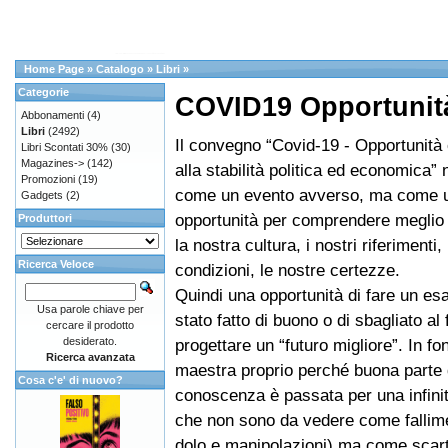
Home Page
»
Catalogo
»
Libri
»
Categorie
COVID19 Opportunit
Abbonamenti
(4)
Libri
(2492)
Il convegno “Covid-19 - Opportunità
Libri Scontati 30%
(30)
Magazines->
(142)
alla stabilità politica ed economica” 
Promozioni
(19)
come un evento avverso, ma come u
Gadgets
(2)
opportunità per comprendere meglio l
Produttori
la nostra cultura, i nostri riferimenti,
Ricerca Veloce
condizioni, le nostre certezze.
Quindi una opportunità di fare un es
Usa parole chiave per
stato fatto di buono o di sbagliato al 
cercare il prodotto
desiderato.
progettare un “futuro migliore”. In fo
Ricerca avanzata
maestra proprio perché buona parte 
Cosa c'e' di nuovo?
conoscenza è passata per una infinità
che non sono da vedere come fallime
dolo e manipolazioni) ma come scarti