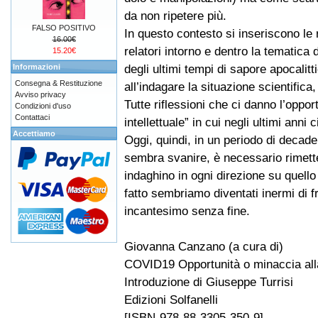
da non ripetere più.
FALSO POSITIVO
In questo contesto si inseriscono le r
16.00€
relatori intorno e dentro la tematica
15.20€
degli ultimi tempi di sapore apocalitt
Informazioni
Consegna & Restituzione
all’indagare la situazione scientifica, 
Avviso privacy
Tutte riflessioni che ci danno l’opport
Condizioni d'uso
Contattaci
intellettuale” in cui negli ultimi anni
Accettiamo
Oggi, quindi, in un periodo di decade
sembra svanire, è necessario rimetter
indaghino in ogni direzione su quell
fatto sembriamo diventati inermi di 
incantesimo senza fine.
Giovanna Canzano (a cura di)
COVID19 Opportunità o minaccia alla
Introduzione di Giuseppe Turrisi
Edizioni Solfanelli
[ISBN-978-88-3305-350-9]