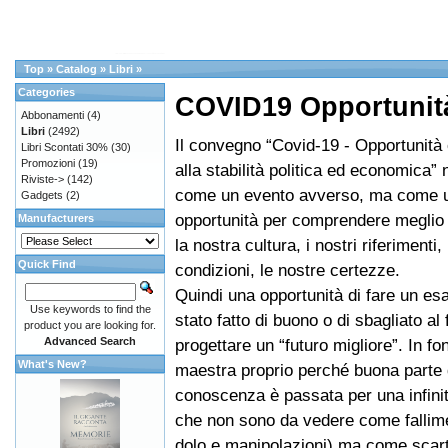
Top
»
Catalog
»
Libri
»
Categories
COVID19 Opportunit
Abbonamenti
(4)
Libri
(2492)
Il convegno “Covid-19 - Opportunità
Libri Scontati 30%
(30)
Promozioni
(19)
alla stabilità politica ed economica” 
Riviste->
(142)
come un evento avverso, ma come u
Gadgets
(2)
opportunità per comprendere meglio l
Manufacturers
la nostra cultura, i nostri riferimenti,
Quick Find
condizioni, le nostre certezze.
Quindi una opportunità di fare un es
Use keywords to find the
stato fatto di buono o di sbagliato al 
product you are looking for.
Advanced Search
progettare un “futuro migliore”. In fo
What's New?
maestra proprio perché buona parte 
conoscenza è passata per una infinità
che non sono da vedere come fallime
dolo e manipolazioni) ma come scarti