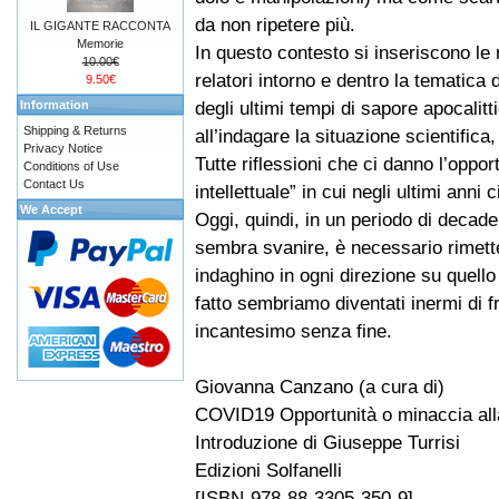
da non ripetere più.
IL GIGANTE RACCONTA
Memorie
In questo contesto si inseriscono le r
10.00€
relatori intorno e dentro la tematica
9.50€
degli ultimi tempi di sapore apocalitt
Information
Shipping & Returns
all’indagare la situazione scientifica, 
Privacy Notice
Tutte riflessioni che ci danno l’opport
Conditions of Use
Contact Us
intellettuale” in cui negli ultimi anni
We Accept
Oggi, quindi, in un periodo di decade
sembra svanire, è necessario rimetter
indaghino in ogni direzione su quell
fatto sembriamo diventati inermi di 
incantesimo senza fine.
Giovanna Canzano (a cura di)
COVID19 Opportunità o minaccia alla
Introduzione di Giuseppe Turrisi
Edizioni Solfanelli
[ISBN-978-88-3305-350-9]