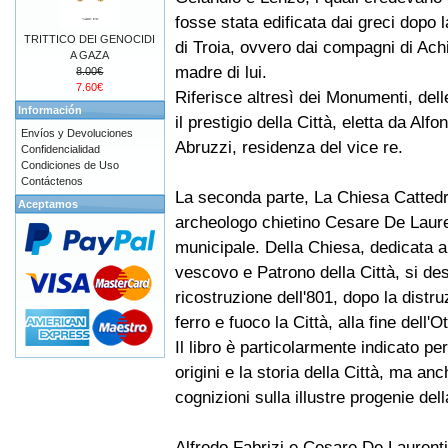
fosse stata edificata dai greci dopo l
TRITTICO DEI GENOCIDI
di Troia, ovvero dai compagni di Ach
A GAZA
madre di lui.
8.00€
7.60€
Riferisce altresì dei Monumenti, dell
Información
il prestigio della Città, eletta da Alf
Envíos y Devoluciones
Abruzzi, residenza del vice re.
Confidencialidad
Condiciones de Uso
Contáctenos
La seconda parte, La Chiesa Cattedral
Aceptamos
archeologo chietino Cesare De Lauren
municipale. Della Chiesa, dedicata
vescovo e Patrono della Città, si descr
ricostruzione dell'801, dopo la distr
ferro e fuoco la Città, alla fine dell'O
Il libro è particolarmente indicato pe
origini e la storia della Città, ma anc
cognizioni sulla illustre progenie dell
Alfredo Fabrizi e Cesare De Laurenti