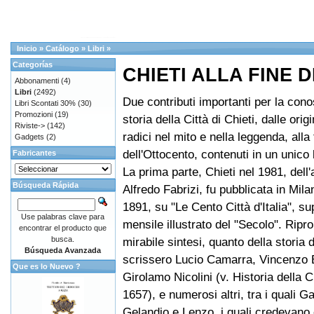
Inicio
»
Catálogo
»
Libri
»
Categorías
CHIETI ALLA FINE
Abbonamenti
(4)
Libri
(2492)
Due contributi importanti per la con
Libri Scontati 30%
(30)
Promozioni
(19)
storia della Città di Chieti, dalle ori
Riviste->
(142)
radici nel mito e nella leggenda, alla 
Gadgets
(2)
dell'Ottocento, contenuti in un unico l
Fabricantes
La prima parte, Chieti nel 1981, dell'
Búsqueda Rápida
Alfredo Fabrizi, fu pubblicata in Milan
1891, su "Le Cento Città d'Italia", s
Use palabras clave para
mensile illustrato del "Secolo". Ripr
encontrar el producto que
busca.
mirabile sintesi, quanto della storia d
Búsqueda Avanzada
scrissero Lucio Camarra, Vincenzo B
Que es lo Nuevo ?
Girolamo Nicolini (v. Historia della Ci
1657), e numerosi altri, tra i quali Ga
Gelandio e Lenzo, i quali credevano 