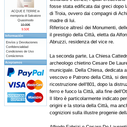
fosse stata edificata dai greci dopo l
ACQUE E TERRE in
di Troia, ovvero dai compagni di Ach
memporia di Salvatore
madre di lui.
Quasimodo
10.00€
Riferisce altresì dei Monumenti, dell
9.50€
il prestigio della Città, eletta da Alf
Información
Abruzzi, residenza del vice re.
Envíos y Devoluciones
Confidencialidad
Condiciones de Uso
La seconda parte, La Chiesa Cattedral
Contáctenos
archeologo chietino Cesare De Lauren
Aceptamos
municipale. Della Chiesa, dedicata
vescovo e Patrono della Città, si descr
ricostruzione dell'801, dopo la distr
ferro e fuoco la Città, alla fine dell'O
Il libro è particolarmente indicato pe
origini e la storia della Città, ma anc
cognizioni sulla illustre progenie dell
Alfredo Fabrizi e Cesare De Laurenti