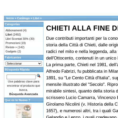
Inicio
»
Catálogo
»
Libri
»
Categorías
CHIETI ALLA FINE
Abbonamenti
(4)
Libri
(2492)
Due contributi importanti per la con
Libri Scontati 30%
(30)
Promozioni
(19)
storia della Città di Chieti, dalle ori
Riviste->
(142)
radici nel mito e nella leggenda, alla 
Gadgets
(2)
dell'Ottocento, contenuti in un unico l
Fabricantes
La prima parte, Chieti nel 1981, dell'
Búsqueda Rápida
Alfredo Fabrizi, fu pubblicata in Milan
1891, su "Le Cento Città d'Italia", s
Use palabras clave para
mensile illustrato del "Secolo". Ripr
encontrar el producto que
busca.
mirabile sintesi, quanto della storia d
Búsqueda Avanzada
scrissero Lucio Camarra, Vincenzo B
Que es lo Nuevo ?
Girolamo Nicolini (v. Historia della Ci
1657), e numerosi altri, tra i quali Ga
Gelandio e Lenzo, i quali credevano 