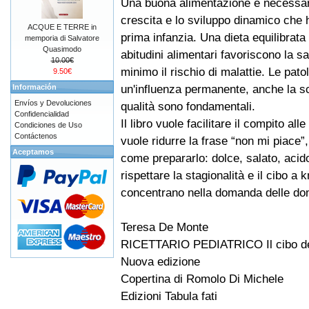
Una buona alimentazione è necessar
crescita e lo sviluppo dinamico che 
ACQUE E TERRE in
prima infanzia. Una dieta equilibrata
memporia di Salvatore
Quasimodo
abitudini alimentari favoriscono la s
10.00€
minimo il rischio di malattie. Le pat
9.50€
un'influenza permanente, anche la scel
Información
Envíos y Devoluciones
qualità sono fondamentali.
Confidencialidad
Il libro vuole facilitare il compito 
Condiciones de Uso
Contáctenos
vuole ridurre la frase “non mi piace”,
Aceptamos
come prepararlo: dolce, salato, acid
rispettare la stagionalità e il cibo a 
concentrano nella domanda delle do
Teresa De Monte
RICETTARIO PEDIATRICO Il cibo de
Nuova edizione
Copertina di Romolo Di Michele
Edizioni Tabula fati