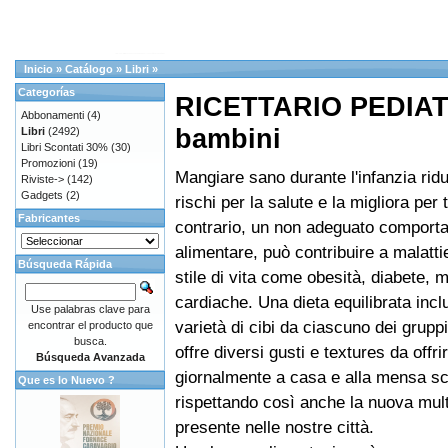
Inicio
»
Catálogo
»
Libri
»
Categorías
RICETTARIO PEDIATR
Abbonamenti
(4)
bambini
Libri
(2492)
Libri Scontati 30%
(30)
Promozioni
(19)
Mangiare sano durante l'infanzia rid
Riviste->
(142)
Gadgets
(2)
rischi per la salute e la migliora per t
Fabricantes
contrario, un non adeguato comport
alimentare, può contribuire a malattie
Búsqueda Rápida
stile di vita come obesità, diabete, m
cardiache. Una dieta equilibrata inc
Use palabras clave para
varietà di cibi da ciascuno dei gruppi
encontrar el producto que
busca.
offre diversi gusti e textures da offri
Búsqueda Avanzada
giornalmente a casa e alla mensa sc
Que es lo Nuevo ?
rispettando così anche la nuova mult
presente nelle nostre città.