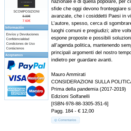
nazionale e di quella popolare, per 
sfide che oggi devono fronteggiare si
SCOMPOSIZIONI
avanzate, che i cosiddetti Paesi in vi
8.00€
7.60€
L’autore, spesso, cerca di sgombrar
Información
luoghi comuni e pregiudizi; altre volt
Envíos y Devoluciones
espone proposte e possibili soluzion
Confidencialidad
Condiciones de Uso
all’agenda politica, mantenendo sempr
Contáctenos
principali argomenti del nostro temp
Aceptamos
indietro per guardare avanti.
Mauro Ammirati
CONSIDERAZIONI SULLA POLITIC
Prima della pandemia (2017-2019)
Edizioni Solfanelli
[ISBN-978-88-3305-351-6]
Pagg. 184 - € 12,00
Comentarios