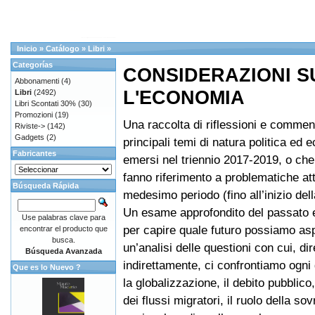
Inicio
»
Catálogo
»
Libri
»
Categorías
CONSIDERAZIONI S
Abbonamenti
(4)
L'ECONOMIA
Libri
(2492)
Libri Scontati 30%
(30)
Promozioni
(19)
Una raccolta di riflessioni e commenti
Riviste->
(142)
Gadgets
(2)
principali temi di natura politica ed
Fabricantes
emersi nel triennio 2017-2019, o c
fanno riferimento a problematiche att
Búsqueda Rápida
medesimo periodo (fino all’inizio de
Un esame approfondito del passato 
Use palabras clave para
per capire quale futuro possiamo asp
encontrar el producto que
busca.
un’analisi delle questioni con cui, di
Búsqueda Avanzada
indirettamente, ci confrontiamo ogni
Que es lo Nuevo ?
la globalizzazione, il debito pubblico
dei flussi migratori, il ruolo della sov