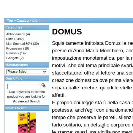
Top
»
Catalog
»
Libri
»
Categories
DOMUS
Abbonamenti
(4)
Libri
(2492)
Squisitamente intitolata Domus la ra
Libri Scontati 30%
(30)
Promozioni
(19)
poesie di Anna Maria Monchiero, anc
Riviste->
(142)
impostazione monotematica, per la r
Gadgets
(2)
motivi, che dal tema principale svari
Manufacturers
sfaccettature, offre al lettore una sor
Quick Find
creazione domestica ove prima viene
separa dalle tenebre, quindi le stelle 
Use keywords to find the
affetti.
product you are looking for.
Advanced Search
E proprio chi legge sta lì nella casa 
What's New?
poetessa, anch’egli con una domand
tempo che preserva le pareti, silenzi
tarlo solitario, un dettaglio corporeo
le stanze: quasi una vigilia non megli