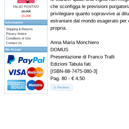
che sconfigga le previsioni purgatoria
FALSO POSITIVO
16.00€
privilegiare quanto sopravvive ai dil
15.20€
estraniare dal mondo esagerato per 
Information
propria.
Shipping & Returns
Privacy Notice
Conditions of Use
Anna Maria Monchiero
Contact Us
DOMUS
We Accept
Presentazione di Franco Tralli
Edizioni Tabula fati
[ISBN-88-7475-080-3]
Pag. 80 - € 4,50
Reviews