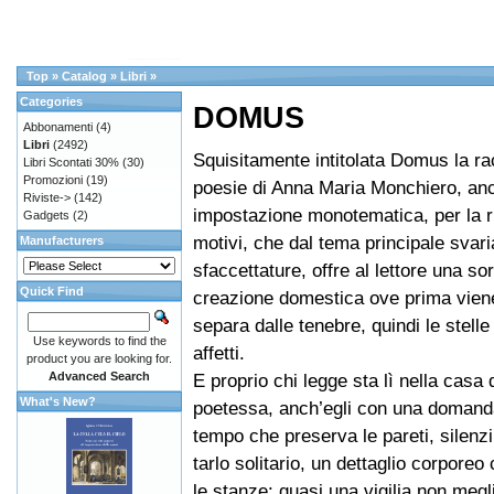
Top
»
Catalog
»
Libri
»
Categories
DOMUS
Abbonamenti
(4)
Libri
(2492)
Squisitamente intitolata Domus la ra
Libri Scontati 30%
(30)
Promozioni
(19)
poesie di Anna Maria Monchiero, anc
Riviste->
(142)
impostazione monotematica, per la r
Gadgets
(2)
motivi, che dal tema principale svari
Manufacturers
sfaccettature, offre al lettore una sor
Quick Find
creazione domestica ove prima viene
separa dalle tenebre, quindi le stelle 
Use keywords to find the
affetti.
product you are looking for.
Advanced Search
E proprio chi legge sta lì nella casa 
What's New?
poetessa, anch’egli con una domand
tempo che preserva le pareti, silenzi
tarlo solitario, un dettaglio corporeo
le stanze: quasi una vigilia non megli