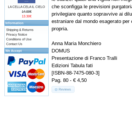
che sconfigga le previsioni purgatoria
LA CELLA CELA IL CIELO
14.00€
privilegiare quanto sopravvive ai dil
13.30€
estraniare dal mondo esagerato per 
Information
propria.
Shipping & Returns
Privacy Notice
Conditions of Use
Anna Maria Monchiero
Contact Us
DOMUS
We Accept
Presentazione di Franco Tralli
Edizioni Tabula fati
[ISBN-88-7475-080-3]
Pag. 80 - € 4,50
Reviews