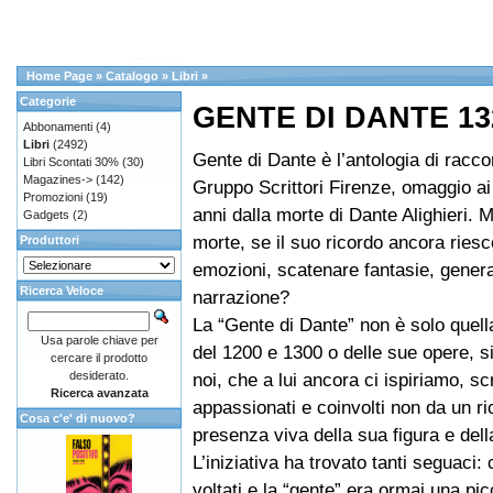
Home Page
»
Catalogo
»
Libri
»
Categorie
GENTE DI DANTE 13
Abbonamenti
(4)
Libri
(2492)
Gente di Dante è l’antologia di racco
Libri Scontati 30%
(30)
Magazines->
(142)
Gruppo Scrittori Firenze, omaggio ai
Promozioni
(19)
anni dalla morte di Dante Alighieri. 
Gadgets
(2)
morte, se il suo ricordo ancora ries
Produttori
emozioni, scatenare fantasie, gener
Ricerca Veloce
narrazione?
La “Gente di Dante” non è solo quell
Usa parole chiave per
del 1200 e 1300 o delle sue opere, 
cercare il prodotto
desiderato.
noi, che a lui ancora ci ispiriamo, scr
Ricerca avanzata
appassionati e coinvolti non da un r
Cosa c'e' di nuovo?
presenza viva della sua figura e dell
L’iniziativa ha trovato tanti seguaci:
voltati e la “gente” era ormai una picc