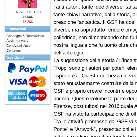
Tanti autori, tante idee diverse, tanta
FALSO POSITIVO
tante chiavi narrative, dalla storia, al
16.00€
creazione fantastica. Il GSF ha così v
15.20€
diversi, ma soprattutto rendere omag
Informazioni
Consegna & Restituzione
poliedrica, non dimenticando che fu i
Avviso privacy
nostra lingua e che fu uomo oltre che
Condizioni d'uso
Contattaci
dell’antologia:
Accettiamo
La suggestione della storia / L’incant
Troppi sono gli autori per poterli ele
esperienza. Questa ricchezza di voci
stato entusiasmante costruire dalla mo
GSF è proprio creare incontri e oppor
ancora. Questo volume fa parte dei pr
Firenze, costituitosi nel 2016 quale 
GSF ha visto la partecipazione di olt
Tra le attività promosse dal GSF vi so
Ponte” e “Artwork”, presentazioni e inc
lettura, reading, iniziative turistiche