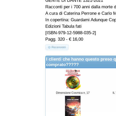
GENTE DI DANTE 1321-2021
Racconti per i 700 anni dalla morte d
A cura di Caterina Perrone e Carlo 
In copertina: Guardami Adunque Cop, 
Edizioni Tabula fati
[ISBN-979-12-5988-035-2]
Pagg. 320 - € 16,00
Recensioni
I clienti che hanno questo preso 
comprato?????
Dimensione Cosmica n. 17
IL