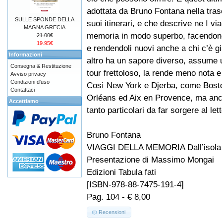
adottata da Bruno Fontana nella tras
SULLE SPONDE DELLA
suoi itinerari, e che descrive ne I via
MAGNA GRECIA
memoria in modo superbo, facendone d
21.00€
19.95€
e rendendoli nuovi anche a chi c’è gi
Informazioni
altro ha un sapore diverso, assume u
Consegna & Restituzione
tour frettoloso, la rende meno nota e
Avviso privacy
Condizioni d'uso
Così New York e Djerba, come Bosto
Contattaci
Orléans ed Aix en Provence, ma anch
Accettiamo
tanto particolari da far sorgere al l
Bruno Fontana
VIAGGI DELLA MEMORIA Dall’isola dei 
Presentazione di Massimo Mongai
Edizioni Tabula fati
[ISBN-978-88-7475-191-4]
Pag. 104 - € 8,00
Recensioni