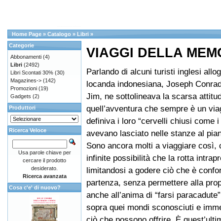
Home Page
»
Catalogo
»
Libri
»
Categorie
VIAGGI DELLA MEM
Abbonamenti
(4)
Libri
(2492)
Parlando di alcuni turisti inglesi allog
Libri Scontati 30%
(30)
Magazines->
(142)
locanda indonesiana, Joseph Conrad
Promozioni
(19)
Jim, ne sottolineava la scarsa attitu
Gadgets
(2)
quell’avventura che sempre è un via
Produttori
definiva i loro “cervelli chiusi come i
Ricerca Veloce
avevano lasciato nelle stanze al pian
Sono ancora molti a viaggiare così, c
Usa parole chiave per
infinite possibilità che la rotta intra
cercare il prodotto
desiderato.
limitandosi a godere ciò che è confor
Ricerca avanzata
partenza, senza permettere alla pro
Cosa c'e' di nuovo?
anche all’anima di “farsi paracadute”,
sopra quei mondi sconosciuti e immer
ciò che possono offrire. È quest’ulti