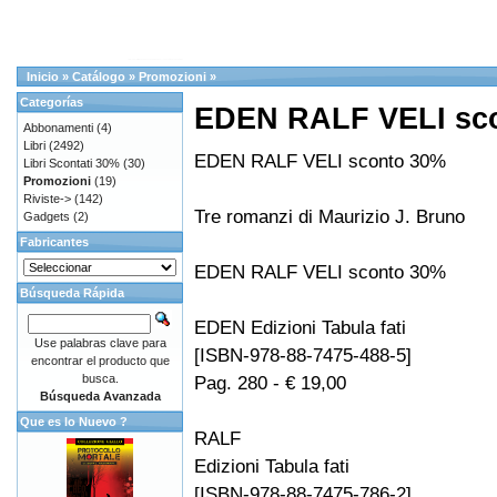
Inicio
»
Catálogo
»
Promozioni
»
Categorías
EDEN RALF VELI sc
Abbonamenti
(4)
Libri
(2492)
EDEN RALF VELI sconto 30%
Libri Scontati 30%
(30)
Promozioni
(19)
Riviste->
(142)
Tre romanzi di Maurizio J. Bruno
Gadgets
(2)
Fabricantes
EDEN RALF VELI sconto 30%
Búsqueda Rápida
EDEN Edizioni Tabula fati
Use palabras clave para
[ISBN-978-88-7475-488-5]
encontrar el producto que
busca.
Pag. 280 - € 19,00
Búsqueda Avanzada
Que es lo Nuevo ?
RALF
Edizioni Tabula fati
[ISBN-978-88-7475-786-2]