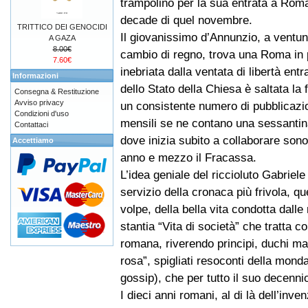
trampolino per la sua entrata a Roma
decade di quel novembre.
TRITTICO DEI GENOCIDI
Il giovanissimo d’Annunzio, a ventun
A GAZA
8.00€
cambio di regno, trova una Roma in 
7.60€
inebriata dalla ventata di libertà ent
Informazioni
dello Stato della Chiesa è saltata la
Consegna & Restituzione
Avviso privacy
un consistente numero di pubblicazion
Condizioni d'uso
mensili se ne contano una sessantin
Contattaci
dove inizia subito a collaborare sono 
Accettiamo
anno e mezzo il Fracassa.
L’idea geniale del riccioluto Gabriele 
servizio della cronaca più frivola, que
volpe, della bella vita condotta dall
stantia “Vita di società” che tratta co
romana, riverendo principi, duchi m
rosa”, spigliati resoconti della mond
gossip), che per tutto il suo decenni
I dieci anni romani, al di là dell’inv