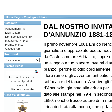
Home Page
»
Catalogo
»
Libri
»
Categorie
DAL NOSTRO INVIT
Abbonamenti
(4)
D'ANNUNZIO 1881-1
Libri
(2492)
Libri Scontati 30%
(30)
Magazines->
(142)
Il primo novembre 1881 Enrico Nenci
Promozioni
(19)
Gadgets
(2)
giornalista e apprezzato poeta, ricev
Produttori
da Castellammare Adriatico; l’apre e
un alloggio a tuo piacere, ove mi di
Ricerca Veloce
pranzo, perché io odio cordialmente l
i loro rumori, gli avventori antipatici 
Usa parole chiave per
soffocante del tabacco. A scrivergli 
cercare il prodotto
desiderato.
d’Annunzio, già noto alla critica per 
Ricerca avanzata
dato alle stampe nel ‘79 e in second
Cosa c'e' di nuovo?
1880, nonché fresco autore di In m
lirica dedicata alla nonna, che gli far