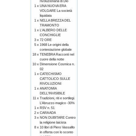
rivoluzionaria di Dio
1 x
UNA NUOVA ERA
VOLGARE La società
liquidata
1 x
NELLA BREZZA DEL
TRAMONTO
1 x
L'ALBERO DELLE
CONCHIGLIE
3 x
72 ORE
5 x
1968 Le origini della
contestazione globale
18 x
TENEBRA Racconti nel
cuore della notte
10 x
Dimensione Cosmica n.
02
1 x
CATECHISMO
CATTOLICO SULLE
RIVOLUZIONI
1 x
ANATOMIA
DELL'INVISIBILE
11 x
Tradizioni, riti e sortilegi.
L’Abruzzo magico -30%
1 x
RSV n. 51
2 x
CARA ADA
3 x
NON DUBITARE Contro
la religione laicista
8 x
10 libri di Piero Vassalllo
in offerta con lo sconto