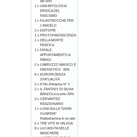
del 30%
1 x
UNA MITOLOGIA
EROICA DEL
FASCISMO
1 x
FILASTROCCHE PER
L'ANGELO
2 x
DISTOPIE
1 x
PROTOFANTASCENZA
1 x
DELLA MORTE
PRATICA
1 x
FATALE
APPUNTAMENTO A
PARIGI
2 x
L’ABRUZZO MAGICO E
FANTASTICO -30%
5 x
EUROPA SENZA
STATUALITÀ
2 x
Il Filo d'Arianna N° 3
2 x
IL FANTASY DI SILVIA
BANZOLA sconto 30%
3 x
CERVANTES
REAZIONARIO
1 x
LUNA SULLA "GRAN
GUARDIA"
Radiodramma in un atto
2 x
TRE VITE IN VALIGIA
8 x
LA CADUTA DELLE
MASCHERE