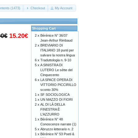
ntents (1473)
Checkout
My Account
Shopping Cart
00€
15.20€
2 x
Bérénice N° 36/37
Jean-Arthur Rimbaud
2 x
BREVIARIO DI
ITALIANO 18 punti per
salvare la nostra lingua
6 x
Traduttologia n. 9-10
5 x
A SINISTRA DI
LUTERO Le sètte del
Cinquecento
6 x
LA SPACE OPERA DI
VITTORIO PICCIRILLO
sconto 30%
1 x
SF SOCIOLOGICA
1 x
UN MAZZO DI FIORI
2 x
AL DI LÀ DELLA
FINESTRA È
L'AZZURRO
1 x
Bérénice N° 48
Conoscenze narrate (1)
5 x
Abruzzo letterario n. 2
1 x
Bérénice N° 53 Poeti &