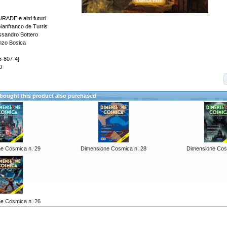
DE e altri futuri
ianfranco de Turris
essandro Bottero
enzo Bosica
5-807-4]
0
ought this product also purchased
e Cosmica n. 29
Dimensione Cosmica n. 28
Dimensione Cos
e Cosmica n. 26