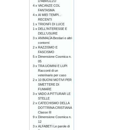
D'ABRUZZO
4 x
VACANZE COL
FANTASMA
4 x
AI MIEI TEMPI...
RECENTI
1 x
TRIONFI DI LUCE
1 x
DELL'INTERESSE E
DELL'USURE
3 x
ANIMALÌA Bestiari e altri
contorni
2 x
RAZZISMO E
FASCISMO
5 x
Dimensione Cosmica n.
05
3 x
TRA UOMINI E LUPI
Racconti di un
veterinario per caso
2 x
10 BUONI MOTIVI PER
SMETTERE DI
FUMARE
3 x
VADO A PITTURAR LE
STELLE
2 x
CATECHISMO DELLA
DOTTRINA CRISTIANA
Classe III
9 x
Dimensione Cosmica n.
12
3 x
ALFABETI Le parole di