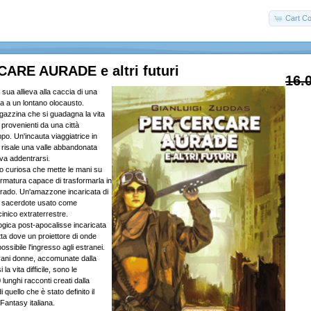
Cart Co
ARE AURADE e altri futuri
16.
 sua allieva alla caccia di una
a a un lontano olocausto.
azzina che si guadagna la vita
provenienti da una città
po. Un'incauta viaggiatrice in
he risale una valle abbandonata
a addentrarsi.
po curiosa che mette le mani su
rmatura capace di trasformarla in
rado. Un'amazzone incaricata di
un sacerdote usato come
inico extraterrestre.
ogica post-apocalisse incaricata
etta dove un proiettore di onde
ossibile l'ingresso agli estranei.
vani donne, accomunate dalla
la vita difficile, sono le
 lunghi racconti creati dalla
i quello che è stato definito il
Fantasy italiana.