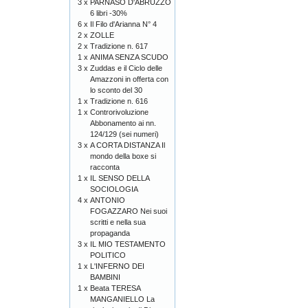
3 x
PARNASO D'ABRUZZO
6 libri -30%
6 x
Il Filo d'Arianna N° 4
2 x
ZOLLE
2 x
Tradizione n. 617
1 x
ANIMA SENZA SCUDO
3 x
Zuddas e il Ciclo delle
Amazzoni in offerta con
lo sconto del 30
1 x
Tradizione n. 616
1 x
Controrivoluzione
Abbonamento ai nn.
124/129 (sei numeri)
3 x
A CORTA DISTANZA Il
mondo della boxe si
racconta
1 x
IL SENSO DELLA
SOCIOLOGIA
4 x
ANTONIO
FOGAZZARO Nei suoi
scritti e nella sua
propaganda
3 x
IL MIO TESTAMENTO
POLITICO
1 x
L'INFERNO DEI
BAMBINI
1 x
Beata TERESA
MANGANIELLO La