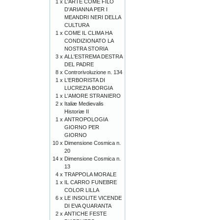
1 x
L'ARTE COME FILO
D'ARIANNA PER I
MEANDRI NERI DELLA
CULTURA
1 x
COME IL CLIMA HA
CONDIZIONATO LA
NOSTRA STORIA
3 x
ALL'ESTREMA DESTRA
DEL PADRE
8 x
Controrivoluzione n. 134
1 x
L'ERBORISTA DI
LUCREZIA BORGIA
1 x
L'AMORE STRANIERO
2 x
Italiæ Medievalis
Historiæ II
1 x
ANTROPOLOGIA
GIORNO PER
GIORNO
10 x
Dimensione Cosmica n.
20
14 x
Dimensione Cosmica n.
13
4 x
TRAPPOLA MORALE
1 x
IL CARRO FUNEBRE
COLOR LILLA
6 x
LE INSOLITE VICENDE
DI EVA QUARANTA
2 x
ANTICHE FESTE