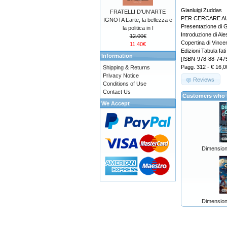
Gianluigi Zuddas
FRATELLI D'UN'ARTE
PER CERCARE AURA
IGNOTA L’arte, la bellezza e
Presentazione di G
la politica in I
Introduzione di Al
12.00€
Copertina di Vinc
11.40€
Edizioni Tabula fati
Information
[ISBN-978-88-747
Pagg. 312 - € 16,0
Shipping & Returns
Privacy Notice
Reviews
Conditions of Use
Contact Us
Customers who b
We Accept
Dimension
Dimension