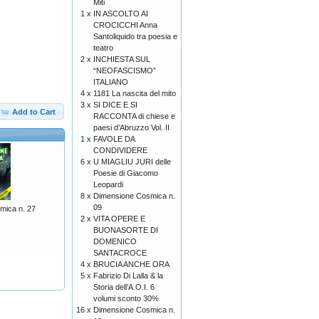
Miti
1 x
IN ASCOLTO AI
CROCICCHI Anna
Santoliquido tra poesia e
teatro
2 x
INCHIESTA SUL
“NEOFASCISMO”
ITALIANO
4 x
1181 La nascita del mito
3 x
SI DICE E SI
Add to Cart
RACCONTA di chiese e
paesi d’Abruzzo Vol. II
1 x
FAVOLE DA
CONDIVIDERE
6 x
U MIAGLIU JURI delle
Poesie di Giacomo
Leopardi
8 x
Dimensione Cosmica n.
09
mica n. 27
2 x
VITA OPERE E
BUONASORTE DI
DOMENICO
SANTACROCE
4 x
BRUCIA ANCHE ORA
5 x
Fabrizio Di Lalla & la
Storia dell’A.O.I. 6
volumi sconto 30%
16 x
Dimensione Cosmica n.