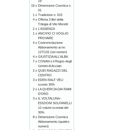
19
16 x
Dimensione Cosmica n.
01
1 x
Tradizione n. 615
4 x
Offerta 3 libri della
Trilogia di Vito Moretti
2 x
L'ASSENZA
1 x
ANCH'IO CI VOGLIO
PROVARE
4 x
Controrivoluzione
Abbonamento ai nn.
127/132 (sei numeri)
4 x
GIUSTIZIA ALL'ALBA
7 x
CONAN e il Regno degli
Uomini di Acciaio
2 x
QUEI RAGAZZI DEL
CENTRO
3 x
EDEN RALF VELI
sconto 30%
2 x
LA QUERCIA DAI RAMI
D'ORO
3 x
IL VOLTALUNA -
EDIZIONI SOLFANELLI
12 volumi scontati del
30%
8 x
Dimensione Cosmica
Abbonamento (quattro
numeri)