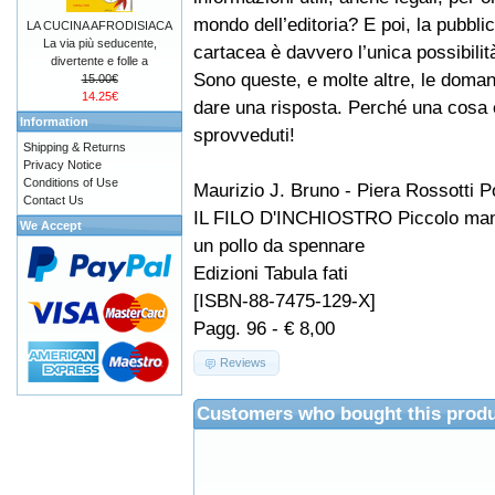
mondo dell’editoria? E poi, la pubbli
LA CUCINA AFRODISIACA
La via più seducente,
cartacea è davvero l’unica possibilit
divertente e folle a
Sono queste, e molte altre, le doma
15.00€
14.25€
dare una risposta. Perché una cosa è e
Information
sprovveduti!
Shipping & Returns
Privacy Notice
Conditions of Use
Maurizio J. Bruno - Piera Rossotti P
Contact Us
IL FILO D'INCHIOSTRO Piccolo manua
We Accept
un pollo da spennare
Edizioni Tabula fati
[ISBN-88-7475-129-X]
Pagg. 96 - € 8,00
Reviews
Customers who bought this produ