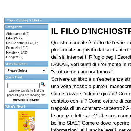
Top
»
Catalog
»
Libri
»
Categories
IL FILO D'INCHIOST
Abbonamenti
(4)
Libri
(2492)
Questo manuale è frutto dell’esperi
Libri Scontati 30%
(30)
Promozioni
(19)
pluriennale acquisita dai suoi autori 
Riviste->
(142)
dei siti internet Il Rifugio degli Esord
Gadgets
(2)
DANAE, veri punti di riferimento in r
Manufacturers
“scrittori non ancora famosi”.
Quick Find
Scrivere un libro è un’esperienza st
una volta messo a punto il manoscrit
Use keywords to find the
Come trovare l’editore giusto? Come
product you are looking for.
Advanced Search
contatto con lui? Come evitare di ca
What's New?
trappola di un contratto-capestro? 
le agenzie letterarie? Che cosa son
bollino SIAE? Come e dove reperire 
informazioni utili, anche legali, per o