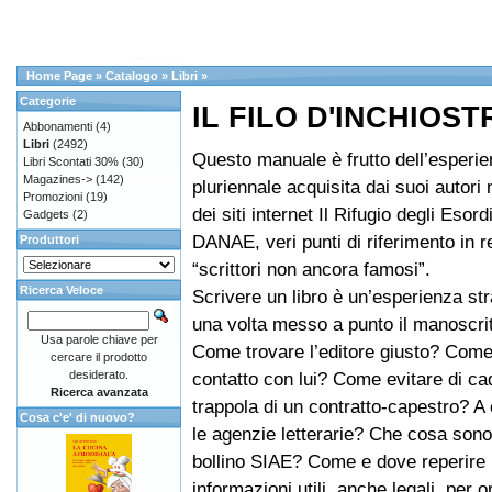
Home Page
»
Catalogo
»
Libri
»
Categorie
IL FILO D'INCHIOST
Abbonamenti
(4)
Libri
(2492)
Questo manuale è frutto dell’esperi
Libri Scontati 30%
(30)
Magazines->
(142)
pluriennale acquisita dai suoi autori 
Promozioni
(19)
dei siti internet Il Rifugio degli Esord
Gadgets
(2)
DANAE, veri punti di riferimento in r
Produttori
“scrittori non ancora famosi”.
Ricerca Veloce
Scrivere un libro è un’esperienza st
una volta messo a punto il manoscrit
Usa parole chiave per
Come trovare l’editore giusto? Come
cercare il prodotto
desiderato.
contatto con lui? Come evitare di ca
Ricerca avanzata
trappola di un contratto-capestro? 
Cosa c'e' di nuovo?
le agenzie letterarie? Che cosa son
bollino SIAE? Come e dove reperire 
informazioni utili, anche legali, per o