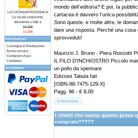
mondo dell’editoria? E poi, la pubbli
LA CUCINA AFRODISIACA
cartacea è davvero l’unica possibilit
La via più seducente,
Sono queste, e molte altre, le doma
divertente e folle a
15.00€
dare una risposta. Perché una cosa è e
14.25€
sprovveduti!
Informazioni
Consegna & Restituzione
Avviso privacy
Maurizio J. Bruno - Piera Rossotti P
Condizioni d'uso
IL FILO D'INCHIOSTRO Piccolo manua
Contattaci
un pollo da spennare
Accettiamo
Edizioni Tabula fati
[ISBN-88-7475-129-X]
Pagg. 96 - € 8,00
Recensioni
I clienti che hanno questo preso 
comprato?????