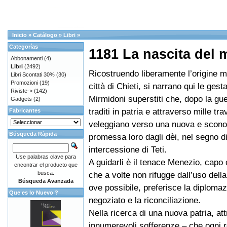
Inicio
»
Catálogo
»
Libri
»
Categorías
1181 La nascita del 
Abbonamenti
(4)
Libri
(2492)
Ricostruendo liberamente l’origine mi
Libri Scontati 30%
(30)
Promozioni
(19)
città di Chieti, si narrano qui le gesta
Riviste->
(142)
Mirmidoni superstiti che, dopo la gue
Gadgets
(2)
traditi in patria e attraverso mille tra
Fabricantes
veleggiano verso una nuova e sconos
Búsqueda Rápida
promessa loro dagli dèi, nel segno di
intercessione di Teti.
Use palabras clave para
A guidarli è il tenace Menezio, capo
encontrar el producto que
busca.
che a volte non rifugge dall’uso dell
Búsqueda Avanzada
ove possibile, preferisce la diplomazi
Que es lo Nuevo ?
negoziato e la riconciliazione.
Nella ricerca di una nuova patria, at
innumerevoli sofferenze – che ogni 