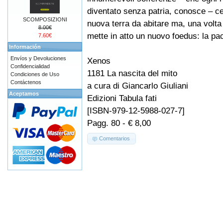
diventato senza patria, conosce – c
SCOMPOSIZIONI
nuova terra da abitare ma, una volta 
8.00€
mette in atto un nuovo foedus: la pa
7.60€
Información
Envíos y Devoluciones
Xenos
Confidencialidad
1181 La nascita del mito
Condiciones de Uso
Contáctenos
a cura di Giancarlo Giuliani
Aceptamos
Edizioni Tabula fati
[ISBN-979-12-5988-027-7]
Pagg. 80 - € 8,00
Comentarios