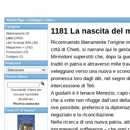
Home Page
»
Catalogo
»
Libri
»
Categorie
1181 La nascita del 
Abbonamenti
(4)
Libri
(2492)
Ricostruendo liberamente l’origine mi
Libri Scontati 30%
(30)
Magazines->
(142)
città di Chieti, si narrano qui le gesta
Promozioni
(19)
Mirmidoni superstiti che, dopo la gue
Gadgets
(2)
traditi in patria e attraverso mille tra
Produttori
veleggiano verso una nuova e sconos
Ricerca Veloce
promessa loro dagli dèi, nel segno di
intercessione di Teti.
Usa parole chiave per
A guidarli è il tenace Menezio, capo
cercare il prodotto
desiderato.
che a volte non rifugge dall’uso dell
Ricerca avanzata
ove possibile, preferisce la diplomazi
Cosa c'e' di nuovo?
negoziato e la riconciliazione.
Nella ricerca di una nuova patria, at
innumerevoli sofferenze – che ogni 