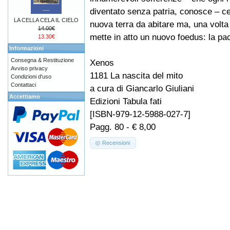
diventato senza patria, conosce – c
LA CELLA CELA IL CIELO
nuova terra da abitare ma, una volta 
14.00€
mette in atto un nuovo foedus: la pa
13.30€
Informazioni
Consegna & Restituzione
Xenos
Avviso privacy
1181 La nascita del mito
Condizioni d'uso
Contattaci
a cura di Giancarlo Giuliani
Accettiamo
Edizioni Tabula fati
[ISBN-979-12-5988-027-7]
Pagg. 80 - € 8,00
Recensioni