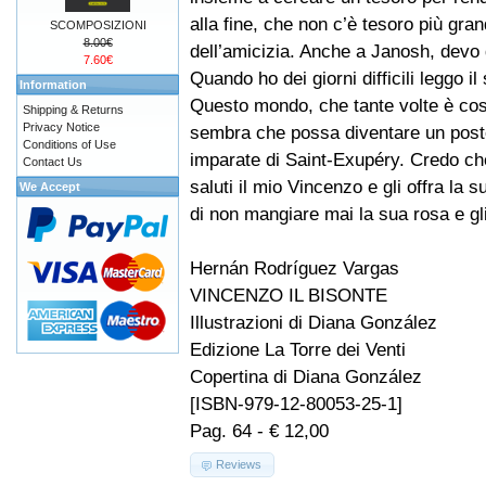
alla fine, che non c’è tesoro più gra
SCOMPOSIZIONI
8.00€
dell’amicizia. Anche a Janosh, devo q
7.60€
Quando ho dei giorni difficili leggo il 
Information
Questo mondo, che tante volte è così
Shipping & Returns
Privacy Notice
sembra che possa diventare un post
Conditions of Use
imparate di Saint-Exupéry. Credo che 
Contact Us
saluti il mio Vincenzo e gli offra la
We Accept
di non mangiare mai la sua rosa e gl
Hernán Rodríguez Vargas
VINCENZO IL BISONTE
Illustrazioni di Diana González
Edizione La Torre dei Venti
Copertina di Diana González
[ISBN-979-12-80053-25-1]
Pag. 64 - € 12,00
Reviews