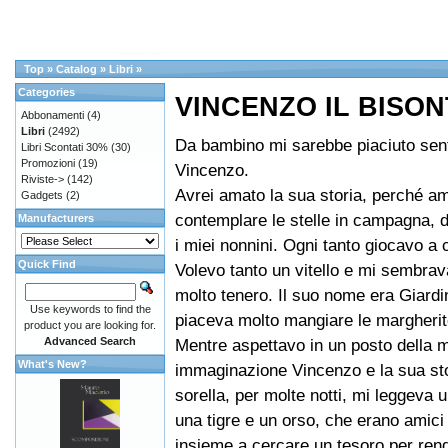
Top
»
Catalog
»
Libri
»
Categories
VINCENZO IL BISON
Abbonamenti
(4)
Libri
(2492)
Da bambino mi sarebbe piaciuto senti
Libri Scontati 30%
(30)
Promozioni
(19)
Vincenzo.
Riviste->
(142)
Avrei amato la sua storia, perché a
Gadgets
(2)
contemplare le stelle in campagna, 
Manufacturers
i miei nonnini. Ogni tanto giocavo a c
Quick Find
Volevo tanto un vitello e mi sembra
molto tenero. Il suo nome era Giardin
Use keywords to find the
piaceva molto mangiare le margherit
product you are looking for.
Advanced Search
Mentre aspettavo in un posto della 
What's New?
immaginazione Vincenzo e la sua sto
sorella, per molte notti, mi leggeva 
una tigre e un orso, che erano amic
insieme a cercare un tesoro per rend