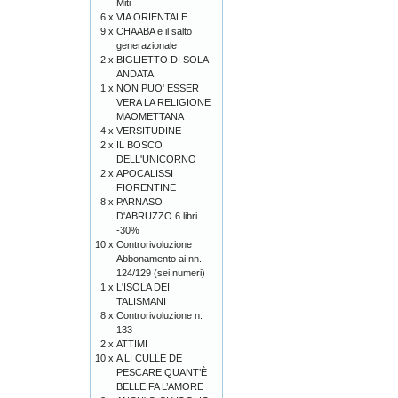
Miti
6 x
VIA ORIENTALE
9 x
CHAABA e il salto
generazionale
2 x
BIGLIETTO DI SOLA
ANDATA
1 x
NON PUO' ESSER
VERA LA RELIGIONE
MAOMETTANA
4 x
VERSITUDINE
2 x
IL BOSCO
DELL'UNICORNO
2 x
APOCALISSI
FIORENTINE
8 x
PARNASO
D'ABRUZZO 6 libri
-30%
10 x
Controrivoluzione
Abbonamento ai nn.
124/129 (sei numeri)
1 x
L'ISOLA DEI
TALISMANI
8 x
Controrivoluzione n.
133
2 x
ATTIMI
10 x
A LI CULLE DE
PESCARE QUANT’È
BELLE FA L’AMORE