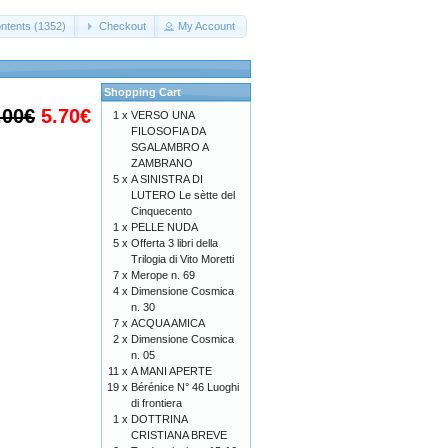
ntents (1352)
Checkout
My Account
Shopping Cart
.00€
5.70€
1 x
VERSO UNA
FILOSOFIA DA
SGALAMBRO A
ZAMBRANO
5 x
A SINISTRA DI
LUTERO Le sètte del
Cinquecento
1 x
PELLE NUDA
5 x
Offerta 3 libri della
Trilogia di Vito Moretti
7 x
Merope n. 69
4 x
Dimensione Cosmica
n. 30
7 x
ACQUA AMICA
2 x
Dimensione Cosmica
n. 05
11 x
A MANI APERTE
19 x
Bérénice N° 46 Luoghi
di frontiera
1 x
DOTTRINA
CRISTIANA BREVE