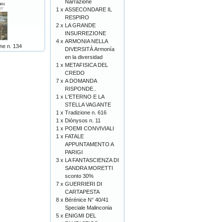
Narrazione
1 x
ASSECONDARE IL
RESPIRO
2 x
LA GRANDE
INSURREZIONE
4 x
ARMONIA NELLA
ne n. 134
DIVERSITÀ Armonía
en la diversidad
1 x
METAFISICA DEL
CREDO
7 x
A DOMANDA
RISPONDE..
1 x
L'ETERNO E LA
STELLA VAGANTE
1 x
Tradizione n. 616
1 x
Diònysos n. 11
1 x
POEMI CONVIVIALI
1 x
FATALE
APPUNTAMENTO A
PARIGI
3 x
LA FANTASCIENZA DI
SANDRA MORETTI
sconto 30%
7 x
GUERRIERI DI
CARTAPESTA
8 x
Bérénice N° 40/41
Speciale Malinconia
5 x
ENIGMI DEL