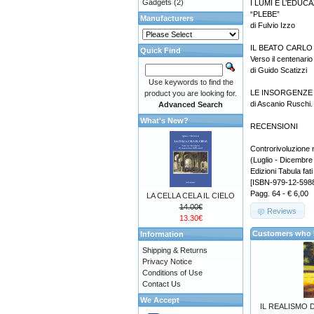
Gadgets
(2)
I LUMI E L’EDU
“PLEBE”
Manufacturers
di Fulvio Izzo
IL BEATO CARLO
Quick Find
Verso il centenario 
di Guido Scatizzi
Use keywords to find the
LE INSORGENZE 
product you are looking for.
di Ascanio Ruschi.
Advanced Search
What's New?
RECENSIONI
Controrivoluzione 
(Luglio - Dicembre
Edizioni Tabula fati
[ISBN-979-12-598
Pagg. 64 - € 6,00
LA CELLA CELA IL CIELO
14.00€
Reviews
13.30€
Customers who b
Information
Shipping & Returns
Privacy Notice
Conditions of Use
Contact Us
We Accept
IL REALISMO 