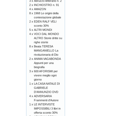
3 x
Abruzzo letterario n. 2
2 x
INCHIOSTRO n. 91
4 x
AMAZON
8 x
1968 Le origini della
contestazione globale
2 x
EDEN RALF VELI
sconto 30%
5 x
ALTRI MONDI
4 x
VOCI DAL MONDO
ALTRO Storie dritte su
righe storte
8 x
Beata TERESA
MANGANIELLO La
rivoluzionaria di Dio
2 x
ANIMA VAGABONDA
Appunti per una
biografia
3 x
600 AFORISMI per
vivere meglio ogni
giorno
1 x
LA CASA NATALE DI
GABRIELE
D'ANNUNZIO DVD
4 x
ADVERSARIA
Frammenti d'Autore
1 x
LE INTERVISTE
IMPOSSIBILI 3 libri in
offerta sconto 30%