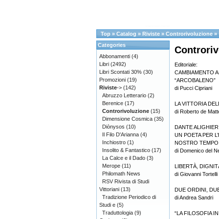
Top
»
Catalog
»
Riviste
»
Controrivoluzione
»
Categories
Controriv
Abbonamenti
(4)
Libri
(2492)
Editoriale:
Libri Scontati 30%
(30)
CAMBIAMENTO A
Promozioni
(19)
“ARCOBALENO”
Riviste
->
(142)
di Pucci Cipriani
Abruzzo Letterario
(2)
Berenice
(17)
LA VITTORIA DEL
Controrivoluzione
(15)
di Roberto de Matt
Dimensione Cosmica
(35)
Diònysos
(10)
DANTE ALIGHIER
Il Filo D'Arianna
(4)
UN POETA PER L’
Inchiostro
(1)
NOSTRO TEMPO
Insolito & Fantastico
(17)
di Domenico del N
La Calce e il Dado
(3)
Merope
(11)
LIBERTÀ, DIGNIT
Philomath News
di Giovanni Tortelli
RSV Rivista di Studi
Vittoriani
(13)
DUE ORDINI, DU
Tradizione Periodico di
di Andrea Sandri
Studi e
(5)
Traduttologia
(9)
“LA FILOSOFIA 