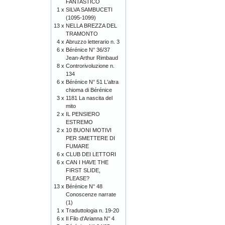
FANTASTICO
1 x
SILVA SAMBUCETI
(1095-1099)
13 x
NELLA BREZZA DEL
TRAMONTO
4 x
Abruzzo letterario n. 3
6 x
Bérénice N° 36/37
Jean-Arthur Rimbaud
8 x
Controrivoluzione n.
134
6 x
Bérénice N° 51 L'altra
chioma di Bérénice
3 x
1181 La nascita del
mito
2 x
IL PENSIERO
ESTREMO
2 x
10 BUONI MOTIVI
PER SMETTERE DI
FUMARE
6 x
CLUB DEI LETTORI
6 x
CAN I HAVE THE
FIRST SLIDE,
PLEASE?
13 x
Bérénice N° 48
Conoscenze narrate
(1)
1 x
Traduttologia n. 19-20
6 x
Il Filo d'Arianna N° 4