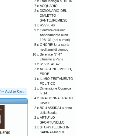
2 x
Traduttologia n. 15-16
7 x
ACQUARIO
2 x
DIZIONARIO DEL
DIALETTO
SANTEUFEMIESE
1 x
RSV n. 40
9 x
Controrivoluzione
Abbonamento ai nn.
126/131 (sei numeri)
5 x
ONORE! Una storia
negli anni di piombo
10 x
Bérénice N° 47
L'Inisme à Paris
1 x
RSV n. 41-42
2 x
AGOSTINO IMBELLI,
EROE
1 x
IL MIO TESTAMENTO
POLITICO
1 x
Dimensione Cosmica
Add to Cart
n. 14
4 x
UNA DONNA TRA DUE
DIVISE
2 x
BOU ASSIDA La notte
della Bestia
2 x
ARTU' LO
SFORTUNELLO
1 x
STORYTELLING IN
SABINA Musei di
NERIS