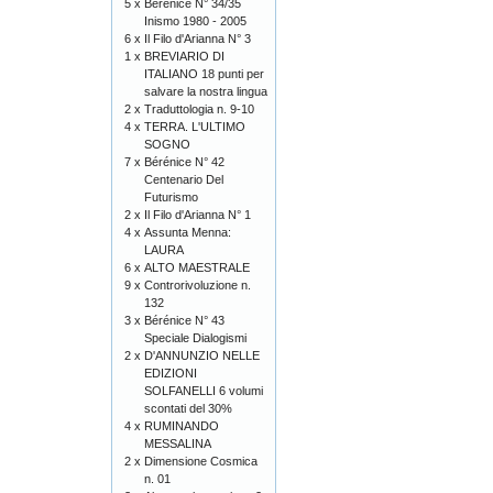
5 x
Bérénice N° 34/35
Inismo 1980 - 2005
6 x
Il Filo d'Arianna N° 3
1 x
BREVIARIO DI
ITALIANO 18 punti per
salvare la nostra lingua
2 x
Traduttologia n. 9-10
4 x
TERRA. L'ULTIMO
SOGNO
7 x
Bérénice N° 42
Centenario Del
Futurismo
2 x
Il Filo d'Arianna N° 1
4 x
Assunta Menna:
LAURA
6 x
ALTO MAESTRALE
9 x
Controrivoluzione n.
132
3 x
Bérénice N° 43
Speciale Dialogismi
2 x
D'ANNUNZIO NELLE
EDIZIONI
SOLFANELLI 6 volumi
scontati del 30%
4 x
RUMINANDO
MESSALINA
2 x
Dimensione Cosmica
n. 01