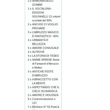
2 x
ARMONIA DEGLI
ZOMBIE
1 x
IL VOLTALUNA -
EDIZIONI
SOLFANELLI 12 volumi
scontati del 30%
2 x
ANCH'IO CI VOGLIO
PROVARE
3 x
L’ABRUZZO MAGICO
E FANTASTICO -30%
4 x
URBANITÀ E
BELLEZZA
4 x
AMORE CONIUGALE
2 x
ALTROVE
4 x
LA STORIA DI TESEO
2 x
ANIME SPERSE Storie
di Fantasmi d’Abruzzo
e Molise
3 x
ANTICHE FESTE
D'ABRUZZO
2 x
A BRACCETTO CON
LA MENTE
1 x
ASPETTANDO CHE IL
CIELO SCHIARISCA
2 x
AMORE E VIOLENZA
9 x
Controrivoluzione n.
127
7 x
Bérénice N° 53 Poeti &