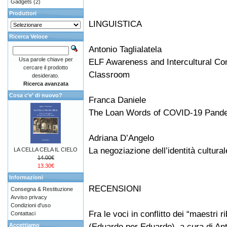
Gadgets
(2)
Produttori
LINGUISTICA
Ricerca Veloce
Antonio Taglialatela
Usa parole chiave per
ELF Awareness and Intercultural Co
cercare il prodotto
Classroom
desiderato.
Ricerca avanzata
Cosa c'e' di nuovo?
Franca Daniele
The Loan Words of COVID-19 Pand
Adriana D’Angelo
La negoziazione dell’identità cultural
LA CELLA CELA IL CIELO
14.00€
13.30€
Informazioni
RECENSIONI
Consegna & Restituzione
Avviso privacy
Condizioni d'uso
Fra le voci in conflitto dei “maestri 
Contattaci
(Eduardo per Eduardo), a cura di Ant
Accettiamo