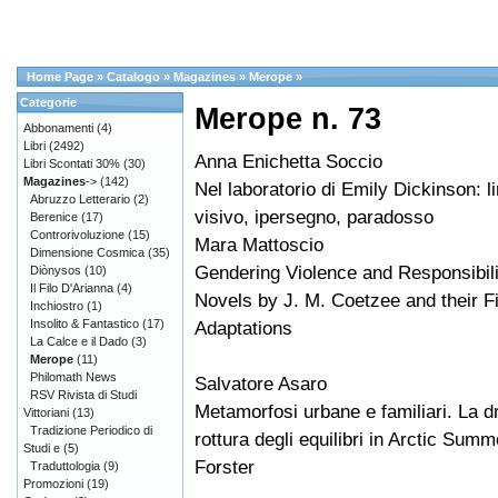
Home Page
»
Catalogo
»
Magazines
»
Merope
»
Categorie
Merope n. 73
Abbonamenti
(4)
Libri
(2492)
Anna Enichetta Soccio
Libri Scontati 30%
(30)
Magazines
->
(142)
Nel laboratorio di Emily Dickinson: l
Abruzzo Letterario
(2)
visivo, ipersegno, paradosso
Berenice
(17)
Controrivoluzione
(15)
Mara Mattoscio
Dimensione Cosmica
(35)
Gendering Violence and Responsibili
Diònysos
(10)
Il Filo D'Arianna
(4)
Novels by J. M. Coetzee and their F
Inchiostro
(1)
Insolito & Fantastico
(17)
Adaptations
La Calce e il Dado
(3)
Merope
(11)
Philomath News
Salvatore Asaro
RSV Rivista di Studi
Metamorfosi urbane e familiari. La 
Vittoriani
(13)
Tradizione Periodico di
rottura degli equilibri in Arctic Summ
Studi e
(5)
Forster
Traduttologia
(9)
Promozioni
(19)