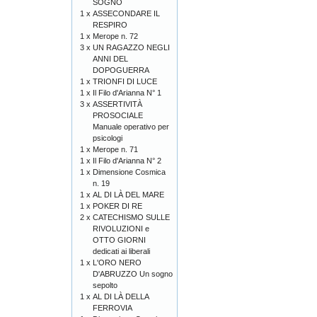
SOGNO
1 x
ASSECONDARE IL
RESPIRO
1 x
Merope n. 72
3 x
UN RAGAZZO NEGLI
ANNI DEL
DOPOGUERRA
1 x
TRIONFI DI LUCE
1 x
Il Filo d'Arianna N° 1
3 x
ASSERTIVITÀ
PROSOCIALE
Manuale operativo per
psicologi
1 x
Merope n. 71
1 x
Il Filo d'Arianna N° 2
1 x
Dimensione Cosmica
n. 19
1 x
AL DI LÀ DEL MARE
1 x
POKER DI RE
2 x
CATECHISMO SULLE
RIVOLUZIONI e
OTTO GIORNI
dedicati ai liberali
1 x
L'ORO NERO
D'ABRUZZO Un sogno
sepolto
1 x
AL DI LÀ DELLA
FERROVIA