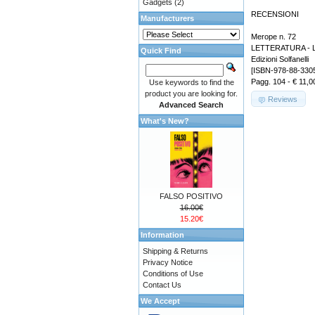
Gadgets
(2)
RECENSIONI
Manufacturers
Merope n. 72
LETTERATURA - 
Quick Find
Edizioni Solfanelli
[ISBN-978-88-330
Pagg. 104 - € 11,0
Use keywords to find the
product you are looking for.
Reviews
Advanced Search
What's New?
FALSO POSITIVO
16.00€
15.20€
Information
Shipping & Returns
Privacy Notice
Conditions of Use
Contact Us
We Accept