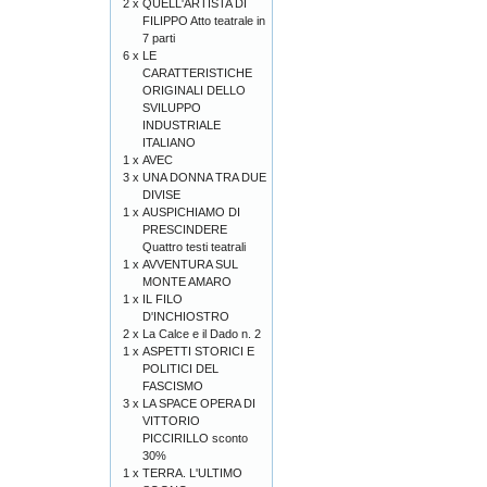
2 x
QUELL'ARTISTA DI
FILIPPO Atto teatrale in
7 parti
6 x
LE
CARATTERISTICHE
ORIGINALI DELLO
SVILUPPO
INDUSTRIALE
ITALIANO
1 x
AVEC
3 x
UNA DONNA TRA DUE
DIVISE
1 x
AUSPICHIAMO DI
PRESCINDERE
Quattro testi teatrali
1 x
AVVENTURA SUL
MONTE AMARO
1 x
IL FILO
D'INCHIOSTRO
2 x
La Calce e il Dado n. 2
1 x
ASPETTI STORICI E
POLITICI DEL
FASCISMO
3 x
LA SPACE OPERA DI
VITTORIO
PICCIRILLO sconto
30%
1 x
TERRA. L'ULTIMO