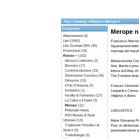
Top
»
Catalog
»
Riviste
»
Merope
»
Categories
Merope n
Abbonamenti
(4)
Libri
(2492)
Francesco Marron
Libri Scontati 30%
(30)
Squartamenti lettera
Promozioni
(19)
mannaia del macell
Riviste
->
(142)
Abruzzo Letterario
(2)
Mariaconcetta Cost
Berenice
(17)
Arte, libertà e pre
Controrivoluzione
(15)
lettura di A Way of
Dimensione Cosmica
(35)
The Freedom Artis
Diònysos
(10)
Il Filo D'Arianna
(4)
Frances Clemente
Inchiostro
(1)
Leopardi e Camus 
Insolito & Fantastico
(17)
religioso e divino
La Calce e il Dado
(3)
Merope
(11)
Philomath News
LINGUISTICA
RSV Rivista di Studi
Vittoriani
(13)
Maria Giovanna Pet
Tradizione Periodico di
Pour un dictionnair
Studi e
(5)
postmodernisme a
Traduttologia
(9)