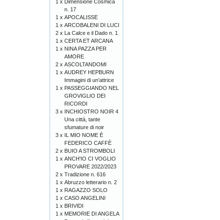
1 x
Dimensione Cosmica
n. 17
1 x
APOCALISSE
1 x
ARCOBALENI DI LUCI
2 x
La Calce e il Dado n. 1
1 x
CERTA ET ARCANA
1 x
NINA PAZZA PER
AMORE
2 x
ASCOLTANDOMI
1 x
AUDREY HEPBURN
Immagini di un’attrice
1 x
PASSEGGIANDO NEL
GROVIGLIO DEI
RICORDI
3 x
INCHIOSTRO NOIR 4
Una città, tante
sfumature di noir
3 x
IL MIO NOME È
FEDERICO CAFFÈ
2 x
BUIO A STROMBOLI
1 x
ANCH'IO CI VOGLIO
PROVARE 2022/2023
2 x
Tradizione n. 616
1 x
Abruzzo letterario n. 2
1 x
RAGAZZO SOLO
1 x
CASO ANGELINI
1 x
BRIVIDI
1 x
MEMORIE DI ANGELA