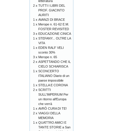
letteratura
2 x
TUTTI I LIBRI DEL
PROF. GIACINTO
AURITI
1 x
AVANZI DI BRACE
1 x
Merope n. 61-62 E.M.
FOSTER REVISITED
3 x
EDUCAZIONE CINICA
1 x
STEFANY... OLTRE LA
VITA
1 x
EDEN RALF VELI
sconto 30%
3 x
Merope n. 65
2 x
ASPETTANDO CHE IL
CIELO SCHIARISCA
1 x
SCONCERTO
ITALIANO Diario di un
paese impossibile
1 x
STELLA E CORONA
2 x
SCRITTI
SULL'IMPERIUM Per
un ritorno all’Europa
che verrà
1 x
AVRÒ CURA DI TE!
2 x
VIAGGI DELLA
MEMORIA
1 x
QUATTRO AMICI E
TANTE STORIE a San