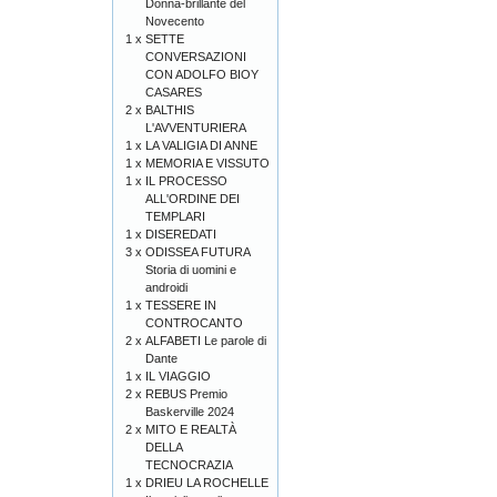
Donna-brillante del
Novecento
1 x
SETTE
CONVERSAZIONI
CON ADOLFO BIOY
CASARES
2 x
BALTHIS
L'AVVENTURIERA
1 x
LA VALIGIA DI ANNE
1 x
MEMORIA E VISSUTO
1 x
IL PROCESSO
ALL'ORDINE DEI
TEMPLARI
1 x
DISEREDATI
3 x
ODISSEA FUTURA
Storia di uomini e
androidi
1 x
TESSERE IN
CONTROCANTO
2 x
ALFABETI Le parole di
Dante
1 x
IL VIAGGIO
2 x
REBUS Premio
Baskerville 2024
2 x
MITO E REALTÀ
DELLA
TECNOCRAZIA
1 x
DRIEU LA ROCHELLE