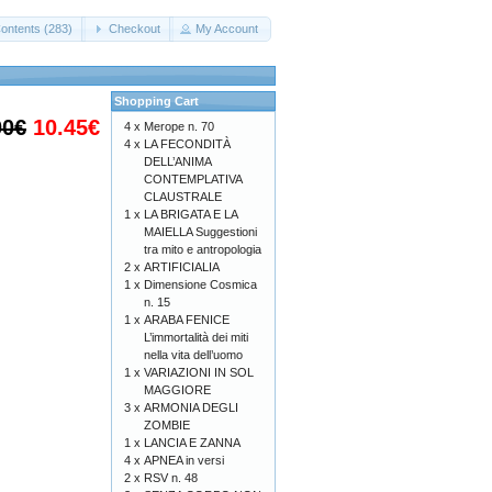
ontents (283)
Checkout
My Account
Shopping Cart
00€
10.45€
4 x
Merope n. 70
4 x
LA FECONDITÀ
DELL’ANIMA
CONTEMPLATIVA
CLAUSTRALE
1 x
LA BRIGATA E LA
MAIELLA Suggestioni
tra mito e antropologia
2 x
ARTIFICIALIA
1 x
Dimensione Cosmica
n. 15
1 x
ARABA FENICE
L’immortalità dei miti
nella vita dell’uomo
1 x
VARIAZIONI IN SOL
MAGGIORE
3 x
ARMONIA DEGLI
ZOMBIE
1 x
LANCIA E ZANNA
4 x
APNEA in versi
2 x
RSV n. 48