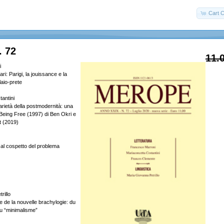
Cart C
. 72
11.
i
ri: Parigi, la jouissance e la
aio-prete
antini
carietà della postmodernità: una
 Being Free (1997) di Ben Okri e
t (2019)
al cospetto del problema
rillo
e de la nouvelle brachylogie: du
u “minimalisme”