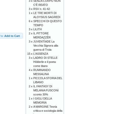
3 x
SENZA CORPO NON
C'È REATO
3 x
RSV n. 41-42
1 x
LE TRE MORTI DI
ALOYSIUS SAGREDI
6 x
SPECCHI DI QUESTO
TEMPO
3 x
LILITH
2 x
IL PITTORE
Add to Cart
MERDAZZÈR
3 x
JUVENTÌADE La
Vecchia Signora alla
guerra di Troia
15 x
L'ASSENZA
3 x
LADRO DI STELLE
Hölderlin e il poeta
come titano
4 x
RUMINANDO
MESSALINA
1 x
PICCOLA STORIA DEL
LIBANO
2 x
IL FANTASY DI
MELANIA FUSCONI
sconto 30%
1 x
I GIGLI DELLA
MEMORIA
2 x
A MARGINE Teoria
critica e sociologia della