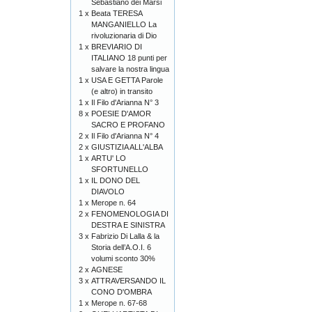
Sebastiano dei Marsi
1 x
Beata TERESA
MANGANIELLO La
rivoluzionaria di Dio
1 x
BREVIARIO DI
ITALIANO 18 punti per
salvare la nostra lingua
1 x
USA E GETTA Parole
(e altro) in transito
1 x
Il Filo d'Arianna N° 3
8 x
POESIE D'AMOR
SACRO E PROFANO
2 x
Il Filo d'Arianna N° 4
2 x
GIUSTIZIA ALL'ALBA
1 x
ARTU' LO
SFORTUNELLO
1 x
IL DONO DEL
DIAVOLO
1 x
Merope n. 64
2 x
FENOMENOLOGIA DI
DESTRA E SINISTRA
3 x
Fabrizio Di Lalla & la
Storia dell’A.O.I. 6
volumi sconto 30%
2 x
AGNESE
3 x
ATTRAVERSANDO IL
CONO D'OMBRA
1 x
Merope n. 67-68