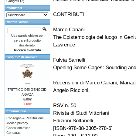
Gadgets
(2)
Produttori
CONTRIBUTI
Ricerca Veloce
Marco Canani
Usa parole chiave per
The Epistemologia del luogo in Geniu
cercare il prodotto
Lawrence
desiderato.
Ricerca avanzata
Cosa c'e' di nuovo?
Fulvia Sarnelli
Opening Some Cages: Sounding and P
Recensioni di Marco Canani, Mariaco
Angelo Riccioni.
TRITTICO DEI GENOCIDI
A GAZA
8.00€
7.60€
RSV n. 50
Informazioni
Rivista di Studi Vittoriani
Consegna & Restituzione
Edizioni Solfanelli
Avviso privacy
[ISBN-978-88-3305-278-6]
Condizioni d'uso
Contattaci
Pagg. 120 - € 12,00