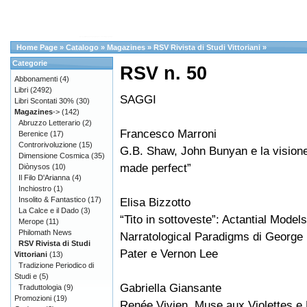
Home Page
»
Catalogo
»
Magazines
»
RSV Rivista di Studi Vittoriani
»
Categorie
RSV n. 50
Abbonamenti
(4)
Libri
(2492)
SAGGI
Libri Scontati 30%
(30)
Magazines
->
(142)
Abruzzo Letterario
(2)
Francesco Marroni
Berenice
(17)
Controrivoluzione
(15)
G.B. Shaw, John Bunyan e la visione
Dimensione Cosmica
(35)
made perfect”
Diònysos
(10)
Il Filo D'Arianna
(4)
Inchiostro
(1)
Insolito & Fantastico
(17)
Elisa Bizzotto
La Calce e il Dado
(3)
“Tito in sottoveste”: Actantial Model
Merope
(11)
Philomath News
Narratological Paradigms di George E
RSV Rivista di Studi
Pater e Vernon Lee
Vittoriani
(13)
Tradizione Periodico di
Studi e
(5)
Gabriella Giansante
Traduttologia
(9)
Promozioni
(19)
Renée Vivien, Muse aux Violettes e