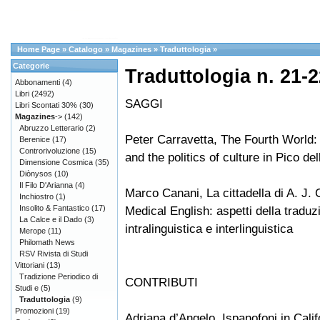
Home Page
»
Catalogo
»
Magazines
»
Traduttologia
»
Categorie
Traduttologia n. 21-2
Abbonamenti
(4)
Libri
(2492)
SAGGI
Libri Scontati 30%
(30)
Magazines
->
(142)
Abruzzo Letterario
(2)
Peter Carravetta, The Fourth World
Berenice
(17)
Controrivoluzione
(15)
and the politics of culture in Pico de
Dimensione Cosmica
(35)
Diònysos
(10)
Il Filo D'Arianna
(4)
Marco Canani, La cittadella di A. J. C
Inchiostro
(1)
Insolito & Fantastico
(17)
Medical English: aspetti della traduz
La Calce e il Dado
(3)
intralinguistica e interlinguistica
Merope
(11)
Philomath News
RSV Rivista di Studi
Vittoriani
(13)
Tradizione Periodico di
CONTRIBUTI
Studi e
(5)
Traduttologia
(9)
Promozioni
(19)
Adriana d’Angelo, Ispanofoni in Calif