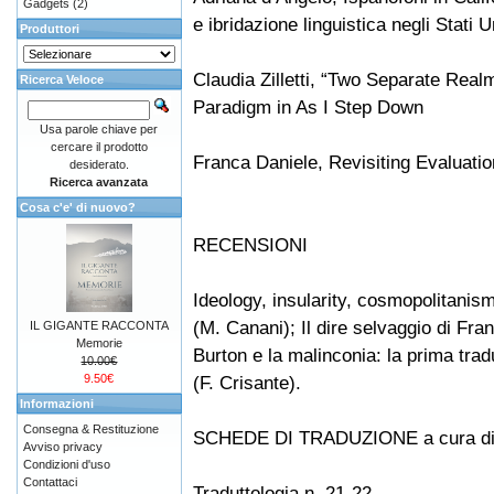
Gadgets
(2)
e ibridazione linguistica negli Stati Un
Produttori
Claudia Zilletti, “Two Separate Re
Ricerca Veloce
Paradigm in As I Step Down
Usa parole chiave per
cercare il prodotto
Franca Daniele, Revisiting Evaluatio
desiderato.
Ricerca avanzata
Cosa c'e' di nuovo?
RECENSIONI
Ideology, insularity, cosmopolitanism
(M. Canani); Il dire selvaggio di Fra
IL GIGANTE RACCONTA
Memorie
Burton e la malinconia: la prima tra
10.00€
9.50€
(F. Crisante).
Informazioni
Consegna & Restituzione
SCHEDE DI TRADUZIONE a cura di 
Avviso privacy
Condizioni d'uso
Contattaci
Traduttologia n. 21-22