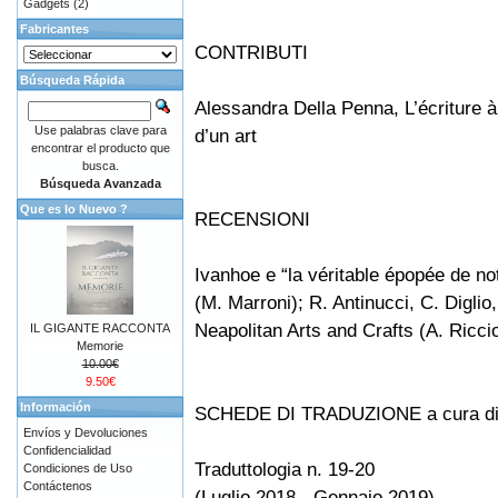
Gadgets
(2)
Fabricantes
CONTRIBUTI
Búsqueda Rápida
Alessandra Della Penna, L’écriture à 
Use palabras clave para
d’un art
encontrar el producto que
busca.
Búsqueda Avanzada
Que es lo Nuevo ?
RECENSIONI
Ivanhoe e “la véritable épopée de n
(M. Marroni); R. Antinucci, C. Diglio,
Neapolitan Arts and Crafts (A. Riccio
IL GIGANTE RACCONTA
Memorie
10.00€
9.50€
Información
SCHEDE DI TRADUZIONE a cura di 
Envíos y Devoluciones
Confidencialidad
Traduttologia n. 19-20
Condiciones de Uso
Contáctenos
(Luglio 2018 - Gennaio 2019)