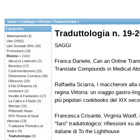
Inicio
»
Catálogo
»
Riviste
»
Traduttologia
»
Categorías
Traduttologia n. 19-2
Abbonamenti
(4)
Libri
(2492)
SAGGI
Libri Scontati 30%
(30)
Promozioni
(19)
Riviste
->
(142)
Franca Daniele, Can an Online Trans
Abruzzo Letterario
(2)
Berenice
(17)
Translate Compounds in Medical Abs
Controrivoluzione
(15)
Dimensione Cosmica
(35)
Diònysos
(10)
Raffaella Sciarra, I maccheroni alla 
Il Filo D'Arianna
(4)
Inchiostro
(1)
regina Vittoria: un viaggio gastro-ling
Insolito & Fantastico
(17)
più popolari cookbooks del XIX seco
La Calce e il Dado
(3)
Merope
(11)
Philomath News
Francesca Crisante, Virginia Woolf, il
RSV Rivista di Studi
Vittoriani
(13)
“faro” traduttologico: riflessioni su a
Tradizione Periodico di
italiane di To the Lighthouse
Studi e
(5)
Traduttologia
(9)