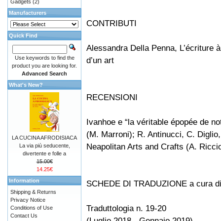
Gadgets
(2)
Manufacturers
CONTRIBUTI
Quick Find
Alessandra Della Penna, L’écriture à 
Use keywords to find the
d’un art
product you are looking for.
Advanced Search
What's New?
RECENSIONI
Ivanhoe e “la véritable épopée de n
(M. Marroni); R. Antinucci, C. Diglio,
LA CUCINA AFRODISIACA
Neapolitan Arts and Crafts (A. Riccio
La via più seducente,
divertente e folle a
15.00€
14.25€
Information
SCHEDE DI TRADUZIONE a cura di 
Shipping & Returns
Privacy Notice
Traduttologia n. 19-20
Conditions of Use
Contact Us
(Luglio 2018 - Gennaio 2019)