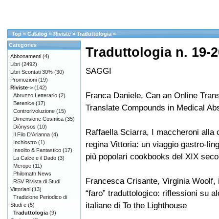
Top
»
Catalog
»
Riviste
»
Traduttologia
»
Categories
Traduttologia n. 19-2
Abbonamenti
(4)
Libri
(2492)
SAGGI
Libri Scontati 30%
(30)
Promozioni
(19)
Riviste
->
(142)
Franca Daniele, Can an Online Trans
Abruzzo Letterario
(2)
Berenice
(17)
Translate Compounds in Medical Abs
Controrivoluzione
(15)
Dimensione Cosmica
(35)
Diònysos
(10)
Raffaella Sciarra, I maccheroni alla 
Il Filo D'Arianna
(4)
Inchiostro
(1)
regina Vittoria: un viaggio gastro-ling
Insolito & Fantastico
(17)
più popolari cookbooks del XIX seco
La Calce e il Dado
(3)
Merope
(11)
Philomath News
Francesca Crisante, Virginia Woolf, il
RSV Rivista di Studi
Vittoriani
(13)
“faro” traduttologico: riflessioni su a
Tradizione Periodico di
italiane di To the Lighthouse
Studi e
(5)
Traduttologia
(9)