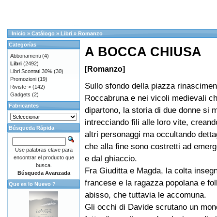
Inicio
»
Catálogo
»
Libri
»
Romanzo
Categorías
A BOCCA CHIUSA
Abbonamenti
(4)
Libri
(2492)
[Romanzo]
Libri Scontati 30%
(30)
Promozioni
(19)
Sullo sfondo della piazza rinascimen
Riviste->
(142)
Gadgets
(2)
Roccabruna e nei vicoli medievali che
Fabricantes
dipartono, la storia di due donne si 
intrecciando fili alle loro vite, crean
Búsqueda Rápida
altri personaggi ma occultando dettag
che alla fine sono costretti ad emer
Use palabras clave para
e dal ghiaccio.
encontrar el producto que
busca.
Fra Giuditta e Magda, la colta inseg
Búsqueda Avanzada
francese e la ragazza popolana e fol
Que es lo Nuevo ?
abisso, che tuttavia le accomuna.
Gli occhi di Davide scrutano un mon