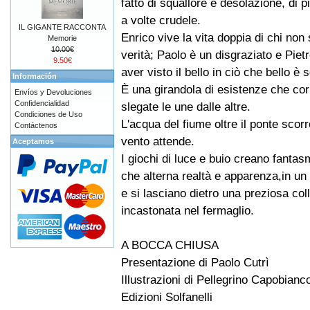
fatto di squallore e desolazione, di p
a volte crudele.
IL GIGANTE RACCONTA
Enrico vive la vita doppia di chi non 
Memorie
10.00€
verità; Paolo è un disgraziato e Piet
9.50€
aver visto il bello in ciò che bello è
Información
È una girandola di esistenze che co
Envíos y Devoluciones
Confidencialidad
slegate le une dalle altre.
Condiciones de Uso
L'acqua del fiume oltre il ponte scorr
Contáctenos
vento attende.
Aceptamos
I giochi di luce e buio creano fantas
che alterna realtà e apparenza,in u
e si lasciano dietro una preziosa co
incastonata nel fermaglio.
A BOCCA CHIUSA
Presentazione di Paolo Cutrì
Illustrazioni di Pellegrino Capobianc
Edizioni Solfanelli