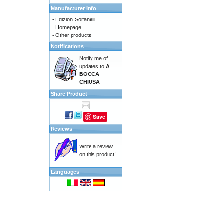
Manufacturer Info
-
Edizioni Solfanelli
Homepage
-
Other products
Notifications
Notify me of
updates to
A
BOCCA
CHIUSA
Share Product
Save
Reviews
Write a review
on this product!
Languages