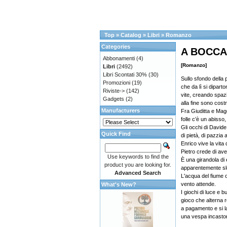
Top
»
Catalog
»
Libri
»
Romanzo
Categories
A BOCCA
Abbonamenti
(4)
[Romanzo]
Libri
(2492)
Libri Scontati 30%
(30)
Sullo sfondo della 
Promozioni
(19)
che da lì si diparto
Riviste->
(142)
vite, creando spazi
Gadgets
(2)
alla fine sono cost
Manufacturers
Fra Giuditta e Mag
folle c’è un abisso
Gli occhi di David
Quick Find
di pietà, di pazzia 
Enrico vive la vita 
Pietro crede di aver
Use keywords to find the
È una girandola di
product you are looking for.
apparentemente sleg
Advanced Search
L'acqua del fiume o
vento attende.
What's New?
I giochi di luce e 
gioco che alterna 
a pagamento e si l
una vespa incaston