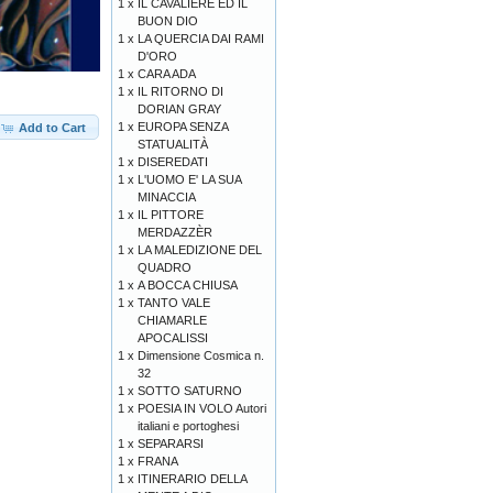
1 x
IL CAVALIERE ED IL
BUON DIO
1 x
LA QUERCIA DAI RAMI
D'ORO
1 x
CARA ADA
1 x
IL RITORNO DI
DORIAN GRAY
1 x
EUROPA SENZA
Add to Cart
STATUALITÀ
1 x
DISEREDATI
1 x
L'UOMO E' LA SUA
MINACCIA
1 x
IL PITTORE
MERDAZZÈR
1 x
LA MALEDIZIONE DEL
QUADRO
1 x
A BOCCA CHIUSA
1 x
TANTO VALE
CHIAMARLE
APOCALISSI
1 x
Dimensione Cosmica n.
32
1 x
SOTTO SATURNO
1 x
POESIA IN VOLO Autori
italiani e portoghesi
1 x
SEPARARSI
1 x
FRANA
1 x
ITINERARIO DELLA