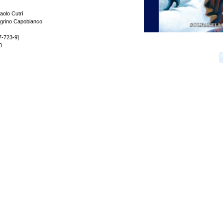
aolo Cutrì
llegrino Capobianco
7-723-9]
0