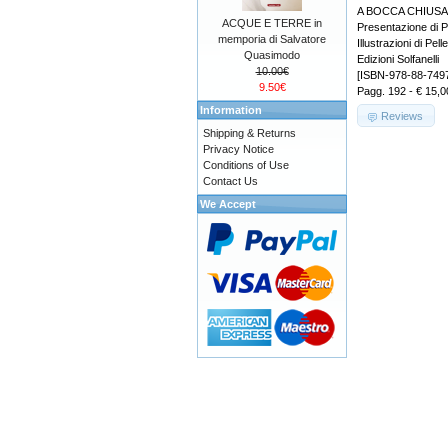
A BOCCA CHIUSA
ACQUE E TERRE in
Presentazione di P
memporia di Salvatore
Illustrazioni di Pe
Quasimodo
Edizioni Solfanelli
10.00€
[ISBN-978-88-749
9.50€
Pagg. 192 - € 15,0
Information
Reviews
Shipping & Returns
Privacy Notice
Conditions of Use
Contact Us
We Accept