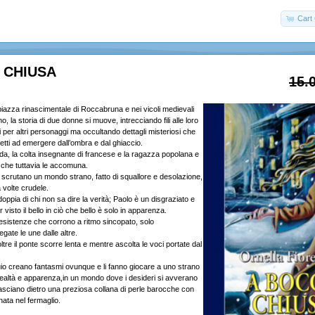
Cart 
 CHIUSA
15.
piazza rinascimentale di Roccabruna e nei vicoli medievali
no, la storia di due donne si muove, intrecciando fili alle loro
 per altri personaggi ma occultando dettagli misteriosi che
retti ad emergere dall’ombra e dal ghiaccio.
da, la colta insegnante di francese e la ragazza popolana e
, che tuttavia le accomuna.
e scrutano un mondo strano, fatto di squallore e desolazione,
a volte crudele.
doppia di chi non sa dire la verità; Paolo è un disgraziato e
 visto il bello in ciò che bello è solo in apparenza.
 esistenze che corrono a ritmo sincopato, solo
ate le une dalle altre.
ltre il ponte scorre lenta e mentre ascolta le voci portate dal
buio creano fantasmi ovunque e li fanno giocare a uno strano
realtà e apparenza,in un mondo dove i desideri si avverano
asciano dietro una preziosa collana di perle barocche con
ata nel fermaglio.