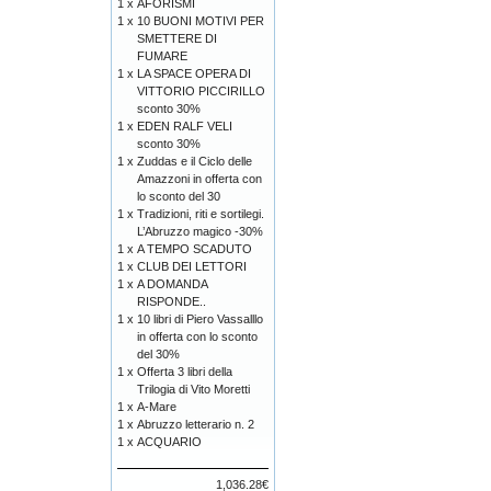
1 x
AFORISMI
1 x
10 BUONI MOTIVI PER
SMETTERE DI
FUMARE
1 x
LA SPACE OPERA DI
VITTORIO PICCIRILLO
sconto 30%
1 x
EDEN RALF VELI
sconto 30%
1 x
Zuddas e il Ciclo delle
Amazzoni in offerta con
lo sconto del 30
1 x
Tradizioni, riti e sortilegi.
L’Abruzzo magico -30%
1 x
A TEMPO SCADUTO
1 x
CLUB DEI LETTORI
1 x
A DOMANDA
RISPONDE..
1 x
10 libri di Piero Vassalllo
in offerta con lo sconto
del 30%
1 x
Offerta 3 libri della
Trilogia di Vito Moretti
1 x
A-Mare
1 x
Abruzzo letterario n. 2
1 x
ACQUARIO
1,036.28€