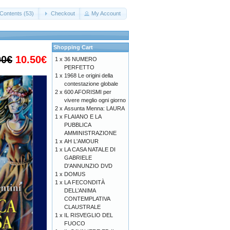
Contents (53)
Checkout
My Account
Shopping Cart
00€
10.50€
1 x
36 NUMERO
PERFETTO
1 x
1968 Le origini della
contestazione globale
2 x
600 AFORISMI per
vivere meglio ogni giorno
2 x
Assunta Menna: LAURA
1 x
FLAIANO E LA
PUBBLICA
AMMINISTRAZIONE
1 x
AH L'AMOUR
1 x
LA CASA NATALE DI
GABRIELE
D'ANNUNZIO DVD
1 x
DOMUS
1 x
LA FECONDITÀ
DELL’ANIMA
CONTEMPLATIVA
CLAUSTRALE
1 x
IL RISVEGLIO DEL
FUOCO