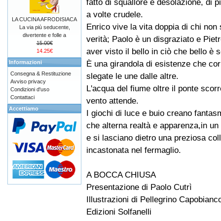
fatto di squallore e desolazione, di p
a volte crudele.
LA CUCINA AFRODISIACA
Enrico vive la vita doppia di chi non 
La via più seducente,
divertente e folle a
verità; Paolo è un disgraziato e Piet
15.00€
aver visto il bello in ciò che bello è
14.25€
È una girandola di esistenze che co
Informazioni
Consegna & Restituzione
slegate le une dalle altre.
Avviso privacy
L'acqua del fiume oltre il ponte scorr
Condizioni d'uso
Contattaci
vento attende.
Accettiamo
I giochi di luce e buio creano fantas
che alterna realtà e apparenza,in u
e si lasciano dietro una preziosa co
incastonata nel fermaglio.
A BOCCA CHIUSA
Presentazione di Paolo Cutrì
Illustrazioni di Pellegrino Capobianc
Edizioni Solfanelli