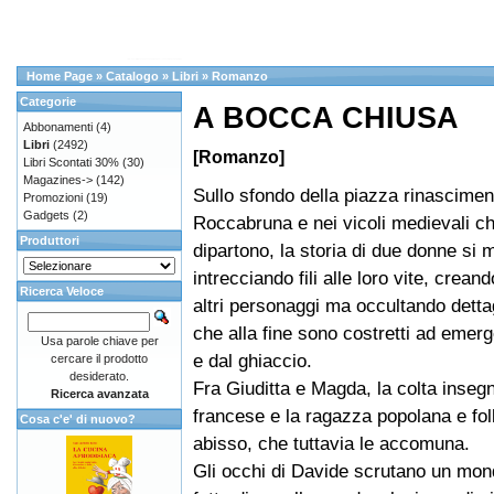
Home Page
»
Catalogo
»
Libri
»
Romanzo
Categorie
A BOCCA CHIUSA
Abbonamenti
(4)
Libri
(2492)
[Romanzo]
Libri Scontati 30%
(30)
Magazines->
(142)
Sullo sfondo della piazza rinascimen
Promozioni
(19)
Gadgets
(2)
Roccabruna e nei vicoli medievali che
Produttori
dipartono, la storia di due donne si 
intrecciando fili alle loro vite, crean
Ricerca Veloce
altri personaggi ma occultando dettag
che alla fine sono costretti ad emer
Usa parole chiave per
e dal ghiaccio.
cercare il prodotto
desiderato.
Fra Giuditta e Magda, la colta inseg
Ricerca avanzata
francese e la ragazza popolana e fol
Cosa c'e' di nuovo?
abisso, che tuttavia le accomuna.
Gli occhi di Davide scrutano un mon