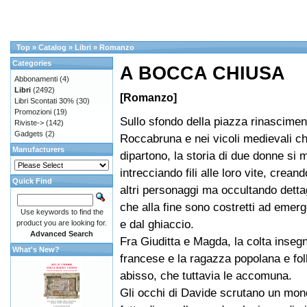
Top
»
Catalog
»
Libri
»
Romanzo
Categories
A BOCCA CHIUSA
Abbonamenti
(4)
Libri
(2492)
[Romanzo]
Libri Scontati 30%
(30)
Promozioni
(19)
Sullo sfondo della piazza rinascimen
Riviste->
(142)
Gadgets
(2)
Roccabruna e nei vicoli medievali che
Manufacturers
dipartono, la storia di due donne si 
intrecciando fili alle loro vite, crean
Quick Find
altri personaggi ma occultando dettag
che alla fine sono costretti ad emer
Use keywords to find the
e dal ghiaccio.
product you are looking for.
Advanced Search
Fra Giuditta e Magda, la colta inseg
What's New?
francese e la ragazza popolana e fol
abisso, che tuttavia le accomuna.
Gli occhi di Davide scrutano un mon