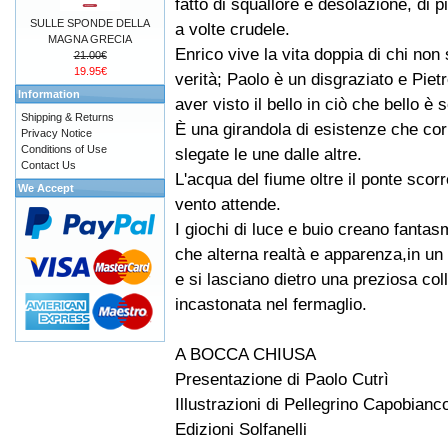
fatto di squallore e desolazione, di p
SULLE SPONDE DELLA
a volte crudele.
MAGNA GRECIA
Enrico vive la vita doppia di chi non 
21.00€
19.95€
verità; Paolo è un disgraziato e Piet
Information
aver visto il bello in ciò che bello è
Shipping & Returns
È una girandola di esistenze che co
Privacy Notice
Conditions of Use
slegate le une dalle altre.
Contact Us
L'acqua del fiume oltre il ponte scorr
We Accept
vento attende.
I giochi di luce e buio creano fantas
che alterna realtà e apparenza,in u
e si lasciano dietro una preziosa co
incastonata nel fermaglio.
A BOCCA CHIUSA
Presentazione di Paolo Cutrì
Illustrazioni di Pellegrino Capobianc
Edizioni Solfanelli