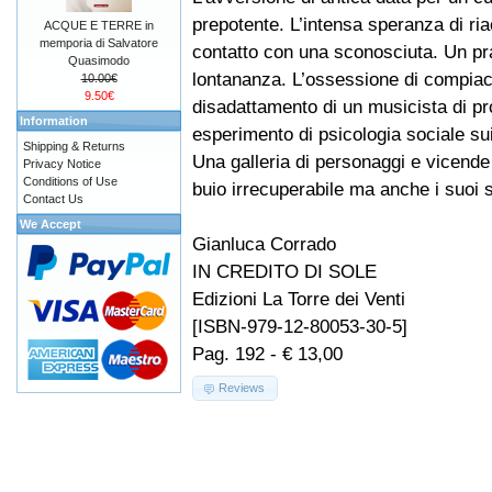
prepotente. L’intensa speranza di ria
ACQUE E TERRE in
memporia di Salvatore
contatto con una sconosciuta. Un pr
Quasimodo
lontananza. L’ossessione di compiace
10.00€
9.50€
disadattamento di un musicista di prov
Information
esperimento di psicologia sociale sui
Shipping & Returns
Una galleria di personaggi e vicende
Privacy Notice
Conditions of Use
buio irrecuperabile ma anche i suoi 
Contact Us
We Accept
Gianluca Corrado
IN CREDITO DI SOLE
Edizioni La Torre dei Venti
[ISBN-979-12-80053-30-5]
Pag. 192 - € 13,00
Reviews