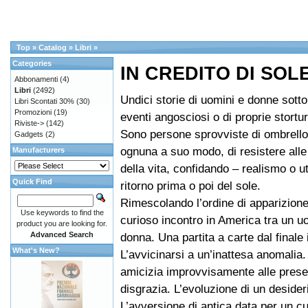
Top
»
Catalog
»
Libri
»
Categories
IN CREDITO DI SOL
Abbonamenti
(4)
Libri
(2492)
Undici storie di uomini e donne sotto 
Libri Scontati 30%
(30)
Promozioni
(19)
eventi angosciosi o di proprie storture
Riviste->
(142)
Sono persone sprovviste di ombrell
Gadgets
(2)
ognuna a suo modo, di resistere alle
Manufacturers
della vita, confidando – realismo o u
Quick Find
ritorno prima o poi del sole.
Rimescolando l’ordine di apparizione,
Use keywords to find the
curioso incontro in America tra un 
product you are looking for.
Advanced Search
donna. Una partita a carte dal finale 
What's New?
L’avvicinarsi a un’inattesa anomalia
amicizia improvvisamente alle pres
disgrazia. L’evoluzione di un desiderio
L’avversione di antica data per un c