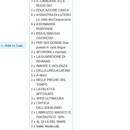
3 x
IL CAVALIERE ED IL
BUON DIO
1 x
EDUCAZIONE CINICA
6 x
A SINISTRA DI LUTERO
Le sètte del Cinquecento
6 x
A DOMANDA
RISPONDE..
4 x
ERA IL MAGGIO
ODOROSO...
3 x
PER NOI DONNE Due
Add to Cart
poesie in varie lingue
2 x
AFORISMI e interludi
1 x
LA GUARIGIONE DI
ISHANAR
2 x
AMORE E VIOLENZA
1 x
DELLA LINGUA LATINA
5 x
A-Mare
1 x
NELLE PIEGHE DEL
TEMPO
1 x
LA FELICITÀ
AFFOGATA
3 x
SPES ULTIMA DEA
2 x
CRITICA
DELL'IDEALISMO
2 x
L’ABRUZZO MAGICO E
FANTASTICO -30%
2 x
AL DI LÀ DEL MARE
3 x
Italiæ Medievalis