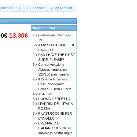
ontents (321)
Checkout
My Account
Shopping Cart
00€
13.30€
1 x
Dimensione Cosmica n.
19
5 x
A PASSO D'UOMO E DI
CAVALLO
2 x
CAN I HAVE THE FIRST
SLIDE, PLEASE?
6 x
Controrivoluzione
Abbonamento ai nn.
125/130 (sei numeri)
2 x
Il Cinema Al Servizio
Della Propaganda,
Politica E Della Guerra
4 x
AGNESE
3 x
L'UOMO PERFETTO
1 x
I PADRINI DELL'ITALIA
ROSSA
3 x
FILASTROCCHE PER
L'ANGELO
3 x
BREVIARIO DI
ITALIANO 18 punti per
salvare la nostra lingua