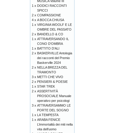
MUSICA Volume III
1 x
DODICI RACCONTI
SPICCI
2 x
COMPASSIONE
4 x
A BOCCA CHIUSA
1 x
VIRGINIA WOOLF E LE
OMBRE DEL PASSATO
2 x
BANDELLO & CO
1 x
ATTRAVERSANDO IL
CONO D'OMBRA
1 x
BATTITO D'ALI
2 x
BASKERVILLE Antologia
dei racconti del Premio
Baskerville 2024
2 x
NELLA BREZZA DEL
TRAMONTO
3 x
METTI CHE VIVO
2 x
PENSIERI & POESIE
1 x
STAR TREK
2 x
ASSERTIVITÀ
PROSOCIALE Manuale
operativo per psicologi
3 x
ATTRAVERSAMMO LE
PORTE DEL SOGNO
1 x
LA TEMPESTA
1 x
ARABA FENICE
L’immortalità dei miti nella
vita dell’uomo