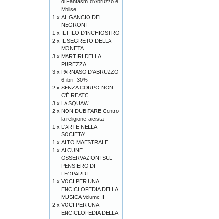
di Fantasmi d’Abruzzo e
Molise
1 x
AL GANCIO DEL
NEGRONI
1 x
IL FILO D'INCHIOSTRO
2 x
IL SEGRETO DELLA
MONETA
3 x
MARTIRI DELLA
PUREZZA
3 x
PARNASO D'ABRUZZO
6 libri -30%
2 x
SENZA CORPO NON
C'È REATO
3 x
LA SQUAW
2 x
NON DUBITARE Contro
la religione laicista
1 x
L'ARTE NELLA
SOCIETA'
1 x
ALTO MAESTRALE
1 x
ALCUNE
OSSERVAZIONI SUL
PENSIERO DI
LEOPARDI
1 x
VOCI PER UNA
ENCICLOPEDIA DELLA
MUSICA Volume II
2 x
VOCI PER UNA
ENCICLOPEDIA DELLA