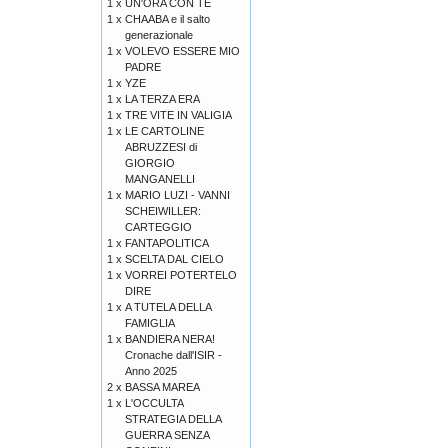
1 x
UN'ORA CON TE
1 x
CHAABA e il salto
generazionale
1 x
VOLEVO ESSERE MIO
PADRE
1 x
YZE
1 x
LA TERZA ERA
1 x
TRE VITE IN VALIGIA
1 x
LE CARTOLINE
ABRUZZESI di
GIORGIO
MANGANELLI
1 x
MARIO LUZI - VANNI
SCHEIWILLER:
CARTEGGIO
1 x
FANTAPOLITICA
1 x
SCELTA DAL CIELO
1 x
VORREI POTERTELO
DIRE
1 x
A TUTELA DELLA
FAMIGLIA
1 x
BANDIERA NERA!
Cronache dall'ISIR -
Anno 2025
2 x
BASSA MAREA
1 x
L'OCCULTA
STRATEGIA DELLA
GUERRA SENZA