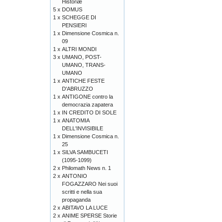
Historiæ
5 x
DOMUS
1 x
SCHEGGE DI
PENSIERI
1 x
Dimensione Cosmica n.
09
1 x
ALTRI MONDI
3 x
UMANO, POST-
UMANO, TRANS-
UMANO
1 x
ANTICHE FESTE
D'ABRUZZO
1 x
ANTIGONE contro la
democrazia zapatera
1 x
IN CREDITO DI SOLE
1 x
ANATOMIA
DELL'INVISIBILE
1 x
Dimensione Cosmica n.
25
1 x
SILVA SAMBUCETI
(1095-1099)
2 x
Philomath News n. 1
2 x
ANTONIO
FOGAZZARO Nei suoi
scritti e nella sua
propaganda
2 x
ABITAVO LA LUCE
2 x
ANIME SPERSE Storie