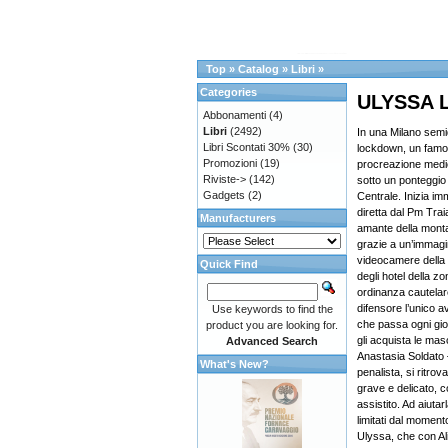
Top
»
Catalog
»
Libri
»
Categories
ULYSSA 
Abbonamenti
(4)
Libri
(2492)
In una Milano semi
Libri Scontati 30%
(30)
lockdown, un famo
Promozioni
(19)
procreazione medic
Riviste->
(142)
sotto un ponteggio
Gadgets
(2)
Centrale. Inizia im
diretta dal Pm Trai
Manufacturers
amante della montag
grazie a un’immagine
videocamere della z
Quick Find
degli hotel della 
ordinanza cautelar
difensore l’unico
Use keywords to find the
che passa ogni gio
product you are looking for.
gli acquista le mas
Advanced Search
Anastasia Soldato –
What's New?
penalista, si ritrov
grave e delicato, c
assistito. Ad aiutar
limitati dal moment
Ulyssa, che con Al