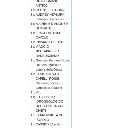
RITO ROMANO
ANTICO
1 x
CÉLINE E LE DONNE
3 x
AUDREY HEPBURN
Immagini di un’attrice
1 x
ALCHIMIE D'AMORE E
DI MORTE
1 x
I RACCONTI DEL
CAVOLO
1 x
L'INVIATO DEL DIO
1 x
VIAGGIO
NELL'ABRUZZO
DANNUNZIANO
1 x
Georges Fernand Dunot
De Saint-Maclou Il
dottore della Grotta
1 x
LA SIGNORA DAI
CAPELLI ROSSI
Racconti, poesie,
bambole e costumi
1 x
VELI
1 x
IL DISSESTO
IDROGEOLOGICO
DELLA COLLINA DI
CHIETI
1 x
LA PROPRIETÀ DI
POPOLO
1 x
CASSIOPEA e altri