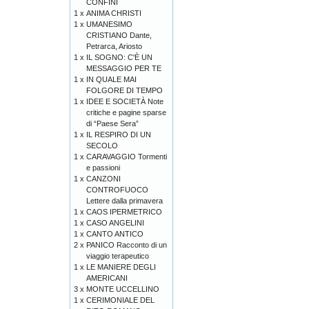
CONFINI
1 x
ANIMA CHRISTI
1 x
UMANESIMO
CRISTIANO Dante,
Petrarca, Ariosto
1 x
IL SOGNO: C'È UN
MESSAGGIO PER TE
1 x
IN QUALE MAI
FOLGORE DI TEMPO
1 x
IDEE E SOCIETÀ Note
critiche e pagine sparse
di “Paese Sera”
1 x
IL RESPIRO DI UN
SECOLO
1 x
CARAVAGGIO Tormenti
e passioni
1 x
CANZONI
CONTROFUOCO
Lettere dalla primavera
1 x
CAOS IPERMETRICO
1 x
CASO ANGELINI
1 x
CANTO ANTICO
2 x
PANICO Racconto di un
viaggio terapeutico
1 x
LE MANIERE DEGLI
AMERICANI
3 x
MONTE UCCELLINO
1 x
CERIMONIALE DEL