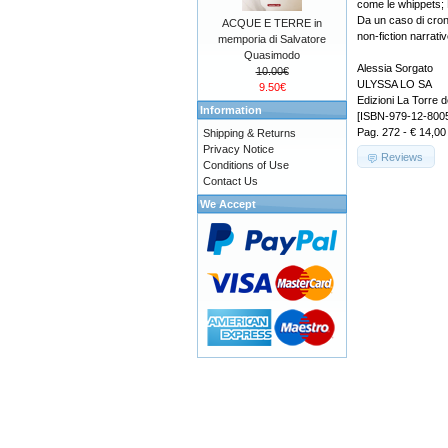
come le whippets; 
Da un caso di cro
ACQUE E TERRE in
non-fiction narrativ
memporia di Salvatore
Quasimodo
Alessia Sorgato
10.00€
ULYSSA LO SA
9.50€
Edizioni La Torre d
Information
[ISBN-979-12-800
Pag. 272 - € 14,00
Shipping & Returns
Privacy Notice
Reviews
Conditions of Use
Contact Us
We Accept