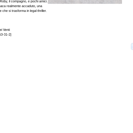
Roby, il compagno, e pochi amici.
naca realmente accaduto, una
e che si trasforma in legal thriller.
ei Venti
53-31-2]