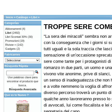
Inicio
»
Catálogo
»
Libri
»
Categorías
TROPPE SERE COM
Abbonamenti
(4)
Libri
(2492)
“La sera dei miracoli” sembra non ar
Libri Scontati 30%
(30)
Promozioni
(19)
con la conseguenza che i giorni si 
Riviste->
(142)
tutti uguali e la sola traccia che lasc
Gadgets
(2)
sensazione di un’occasione sprecata
Fabricantes
sere come tante per i protagonisti di
Búsqueda Rápida
romanzo in due parti, un uomo e un
vivono vite anonime, prive di slanci,
Use palabras clave para
un senso di inadeguatezza che non h
encontrar el producto que
busca.
e a volte nemmeno la voglia di affront
Búsqueda Avanzada
diverso percorso troverà un punto di
Que es lo Nuevo ?
qualche anno lavoreranno presso lo 
di avvocati, lui come fiscalista e lei
segretaria del capo.