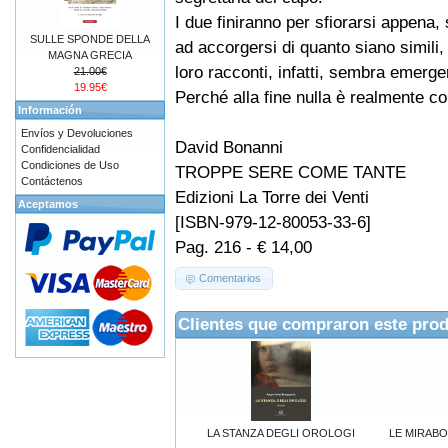
I due finiranno per sfiorarsi appena,
SULLE SPONDE DELLA
ad accorgersi di quanto siano simili,
MAGNA GRECIA
loro racconti, infatti, sembra emerge
21.00€
19.95€
Perché alla fine nulla è realmente c
Información
Envíos y Devoluciones
David Bonanni
Confidencialidad
Condiciones de Uso
TROPPE SERE COME TANTE
Contáctenos
Edizioni La Torre dei Venti
Aceptamos
[ISBN-979-12-80053-33-6]
Pag. 216 - € 14,00
Comentarios
Clientes que compraron este pro
LA STANZA DEGLI OROLOGI
LE MIRABO