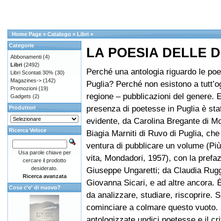
Home Page
»
Catalogo
»
Libri
»
Categorie
LA POESIA DELLE 
Abbonamenti
(4)
Libri
(2492)
Perché una antologia riguardo le poe
Libri Scontati 30%
(30)
Magazines->
(142)
Puglia? Perché non esistono a tutt’o
Promozioni
(19)
regione – pubblicazioni del genere. 
Gadgets
(2)
presenza di poetesse in Puglia è st
Produttori
evidente, da Carolina Bregante di M
Ricerca Veloce
Biagia Marniti di Ruvo di Puglia, che
ventura di pubblicare un volume (Più 
Usa parole chiave per
vita, Mondadori, 1957), con la prefaz
cercare il prodotto
desiderato.
Giuseppe Ungaretti; da Claudia Rugg
Ricerca avanzata
Giovanna Sicari, e ad altre ancora.
Cosa c'e' di nuovo?
da analizzare, studiare, riscoprire. Si
cominciare a colmare questo vuoto.
antologizzate undici poetesse e il cri