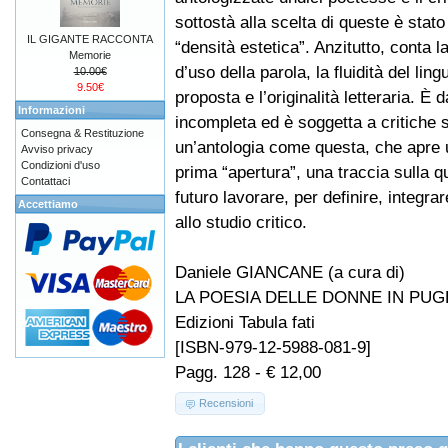
sottostà alla scelta di queste è stato
IL GIGANTE RACCONTA
“densità estetica”. Anzitutto, conta l
Memorie
d’uso della parola, la fluidità del lin
10.00€
9.50€
proposta e l’originalità letteraria. È
Informazioni
incompleta ed è soggetta a critiche s
Consegna & Restituzione
un’antologia come questa, che apre 
Avviso privacy
Condizioni d'uso
prima “apertura”, una traccia sulla qu
Contattaci
futuro lavorare, per definire, integra
Accettiamo
allo studio critico.
Daniele GIANCANE (a cura di)
LA POESIA DELLE DONNE IN PUG
Edizioni Tabula fati
[ISBN-979-12-5988-081-9]
Pagg. 128 - € 12,00
Recensioni