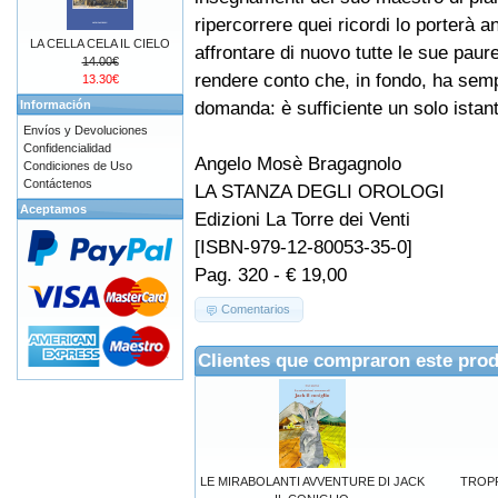
ripercorrere quei ricordi lo porterà 
LA CELLA CELA IL CIELO
affrontare di nuovo tutte le sue paure,
14.00€
rendere conto che, in fondo, ha semp
13.30€
domanda: è sufficiente un solo istante
Información
Envíos y Devoluciones
Confidencialidad
Angelo Mosè Bragagnolo
Condiciones de Uso
Contáctenos
LA STANZA DEGLI OROLOGI
Aceptamos
Edizioni La Torre dei Venti
[ISBN-979-12-80053-35-0]
Pag. 320 - € 19,00
Comentarios
Clientes que compraron este pro
LE MIRABOLANTI AVVENTURE DI JACK
TROP