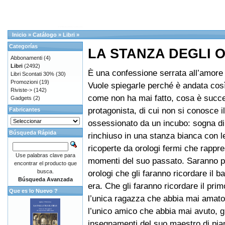
Inicio
»
Catálogo
»
Libri
»
Categorías
LA STANZA DEGLI 
Abbonamenti
(4)
Libri
(2492)
È una confessione serrata all’amore
Libri Scontati 30%
(30)
Promozioni
(19)
Vuole spiegarle perché è andata così
Riviste->
(142)
come non ha mai fatto, cosa è succe
Gadgets
(2)
protagonista, di cui non si conosce i
Fabricantes
ossessionato da un incubo: sogna d
Búsqueda Rápida
rinchiuso in una stanza bianca con le
ricoperte da orologi fermi che rappr
Use palabras clave para
momenti del suo passato. Saranno pr
encontrar el producto que
busca.
orologi che gli faranno ricordare il 
Búsqueda Avanzada
era. Che gli faranno ricordare il pri
Que es lo Nuevo ?
l’unica ragazza che abbia mai amato,
l’unico amico che abbia mai avuto, gl
insegnamenti del suo maestro di pia