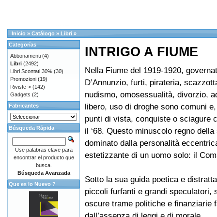
Inicio
»
Catálogo
»
Libri
»
Categorías
INTRIGO A FIUME
Abbonamenti
(4)
Libri
(2492)
Nella Fiume del 1919-1920, governa
Libri Scontati 30%
(30)
Promozioni
(19)
D’Annunzio, furti, pirateria, scazzott
Riviste->
(142)
nudismo, omosessualità, divorzio, ad
Gadgets
(2)
libero, uso di droghe sono comuni e
Fabricantes
punti di vista, conquiste o sciagure 
Búsqueda Rápida
il ‘68. Questo minuscolo regno della
dominato dalla personalità eccentric
Use palabras clave para
estetizzante di un uomo solo: il Co
encontrar el producto que
busca.
Búsqueda Avanzada
Sotto la sua guida poetica e distrat
Que es lo Nuevo ?
piccoli furfanti e grandi speculatori,
oscure trame politiche e finanziarie f
dall’assenza di leggi e di morale.