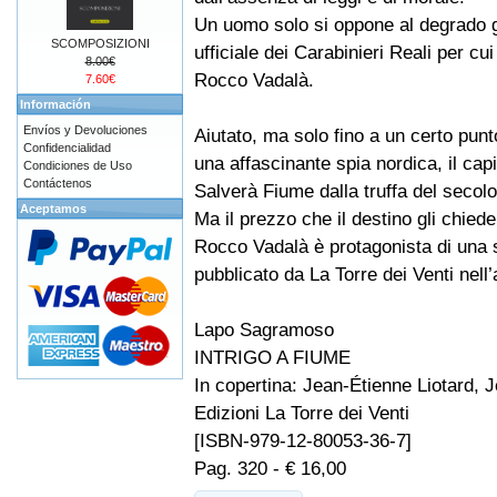
Un uomo solo si oppone al degrado 
SCOMPOSIZIONI
ufficiale dei Carabinieri Reali per cui
8.00€
Rocco Vadalà.
7.60€
Información
Envíos y Devoluciones
Aiutato, ma solo fino a un certo punt
Confidencialidad
una affascinante spia nordica, il cap
Condiciones de Uso
Contáctenos
Salverà Fiume dalla truffa del secolo
Aceptamos
Ma il prezzo che il destino gli chied
Rocco Vadalà è protagonista di una se
pubblicato da La Torre dei Venti nell
Lapo Sagramoso
INTRIGO A FIUME
In copertina: Jean-Étienne Liotard, 
Edizioni La Torre dei Venti
[ISBN-979-12-80053-36-7]
Pag. 320 - € 16,00