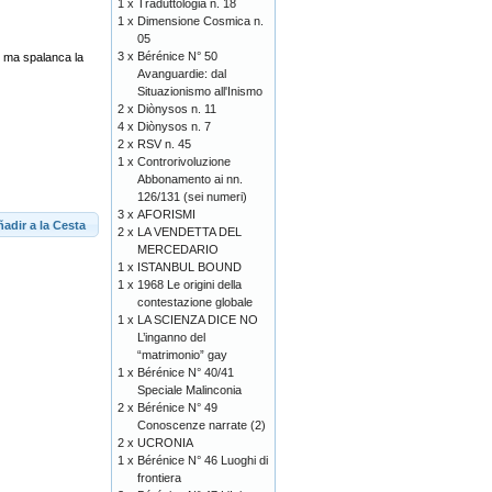
1 x
Traduttologia n. 18
1 x
Dimensione Cosmica n.
05
3 x
Bérénice N° 50
o, ma spalanca la
Avanguardie: dal
Situazionismo all'Inismo
2 x
Diònysos n. 11
4 x
Diònysos n. 7
2 x
RSV n. 45
1 x
Controrivoluzione
Abbonamento ai nn.
126/131 (sei numeri)
3 x
AFORISMI
adir a la Cesta
2 x
LA VENDETTA DEL
MERCEDARIO
1 x
ISTANBUL BOUND
1 x
1968 Le origini della
contestazione globale
1 x
LA SCIENZA DICE NO
L’inganno del
“matrimonio” gay
1 x
Bérénice N° 40/41
Speciale Malinconia
2 x
Bérénice N° 49
Conoscenze narrate (2)
2 x
UCRONIA
1 x
Bérénice N° 46 Luoghi di
frontiera