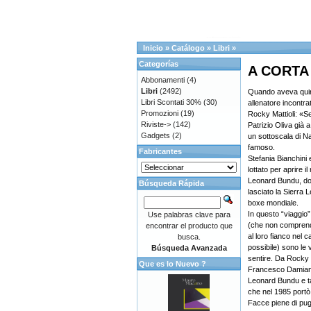
Inicio
»
Catálogo
»
Libri
»
Categorías
A CORTA 
Abbonamenti
(4)
Libri
(2492)
Quando aveva quindi
Libri Scontati 30%
(30)
allenatore incontr
Promozioni
(19)
Rocky Mattioli: «S
Riviste->
(142)
Patrizio Oliva già 
Gadgets
(2)
un sottoscala di N
famoso.
Fabricantes
Stefania Bianchini
lottato per aprire 
Leonard Bundu, do
Búsqueda Rápida
lasciato la Sierra 
boxe mondiale.
In questo “viaggio” 
Use palabras clave para
(che non comprend
encontrar el producto que
al loro fianco nel
busca.
possibile) sono le v
Búsqueda Avanzada
sentire. Da Rocky M
Que es lo Nuevo ?
Francesco Damiani
Leonard Bundu e ta
che nel 1985 portò
Facce piene di pu