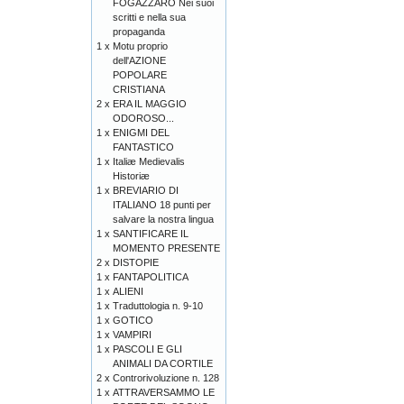
FOGAZZARO Nei suoi
scritti e nella sua
propaganda
1 x
Motu proprio
dell'AZIONE
POPOLARE
CRISTIANA
2 x
ERA IL MAGGIO
ODOROSO...
1 x
ENIGMI DEL
FANTASTICO
1 x
Italiæ Medievalis
Historiæ
1 x
BREVIARIO DI
ITALIANO 18 punti per
salvare la nostra lingua
1 x
SANTIFICARE IL
MOMENTO PRESENTE
2 x
DISTOPIE
1 x
FANTAPOLITICA
1 x
ALIENI
1 x
Traduttologia n. 9-10
1 x
GOTICO
1 x
VAMPIRI
1 x
PASCOLI E GLI
ANIMALI DA CORTILE
2 x
Controrivoluzione n. 128
1 x
ATTRAVERSAMMO LE