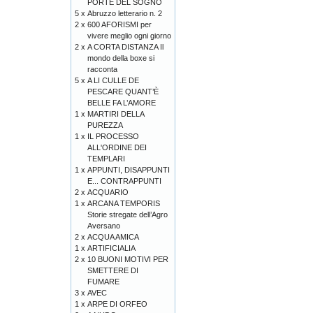
PORTE DEL SOGNO
5 x
Abruzzo letterario n. 2
2 x
600 AFORISMI per
vivere meglio ogni giorno
2 x
A CORTA DISTANZA Il
mondo della boxe si
racconta
5 x
A LI CULLE DE
PESCARE QUANT’È
BELLE FA L’AMORE
1 x
MARTIRI DELLA
PUREZZA
1 x
IL PROCESSO
ALL'ORDINE DEI
TEMPLARI
1 x
APPUNTI, DISAPPUNTI
E... CONTRAPPUNTI
2 x
ACQUARIO
1 x
ARCANA TEMPORIS
Storie stregate dell’Agro
Aversano
2 x
ACQUA AMICA
1 x
ARTIFICIALIA
2 x
10 BUONI MOTIVI PER
SMETTERE DI
FUMARE
3 x
AVEC
1 x
ARPE DI ORFEO