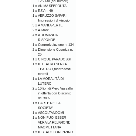
125/130 (sei numeri)
1 x
ANIMA SPERDUTA
1 x
RSV n. 49
1 x
ABRUZZO SAFARI
Impressioni di viaggio
3 x
A MANI APERTE
2 x
A-Mare
4 x
A DOMANDA
RISPONDE..
1 x
Controrivoluzione n. 134
2 x
Dimensione Cosmica n.
25
1 x
CINQUE PARADOSSI
1 x
IL TEATRO SENZA
TEATRO Quattro testi
teatrali
1 x
LA MORALITÀ DI
LUTERO
2 x
10 libri di Piero Vassalllo
in offerta con lo sconto
del 30%
1 x
L'ARTE NELLA
SOCIETA'
1 x
ASCOLTANDOMI
1 x
NON PUO' ESSER
VERA LA RELIGIONE
MAOMETTANA
1 x
IL BEATO LORENZINO