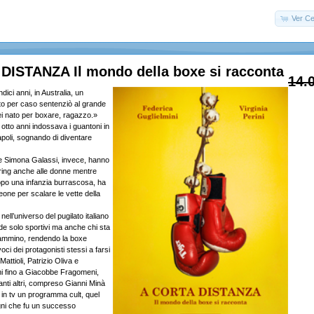
Ver Ce
DISTANZA Il mondo della boxe si racconta
14.
ci anni, in Australia, un
ato per caso sentenziò al grande
ei nato per boxare, ragazzo.»
a otto anni indossava i guantoni in
apoli, sognando di diventare
 e Simona Galassi, invece, hanno
il ring anche alle donne mentre
po una infanzia burrascosa, ha
Leone per scalare le vette della
nell’universo del pugilato italiano
e solo sportivi ma anche chi sta
 cammino, rendendo la boxe
oci dei protagonisti stessi a farsi
attioli, Patrizio Oliva e
 fino a Giacobbe Fragomeni,
nti altri, compreso Gianni Minà
 in tv un programma cult, quel
gni che fu un successo