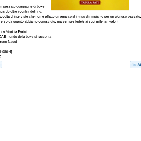
o, in passato compagne di boxe,
ardo oltre i confini del ring,
ccolta di interviste che non è affatto un amarcord intriso di rimpianto per un glorioso passat
iverso da quanto abbiamo conosciuto, ma sempre fedele ai suoi millenari valori.
i e Virginia Perini
Il mondo della boxe si racconta
Bruno Nacci
8-086-4]
0
Añ