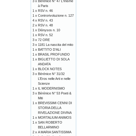
3 x
Bérénice N° 47 L'Inisme
à Paris
1 x
RSV n. 46
1 x
Controrivoluzione n. 127
4 x
RSV n. 43
2 x
RSV n. 48
1 x
Diònysos n. 10
1 x
RSV n. 52
3 x
72 ORE
3 x
1181 La nascita del mito
1 x
BATTITO D'ALI
1 x
BRASIL PROFUNDO
1 x
BIGLIETTO DI SOLA
ANDATA
1 x
BLOCK NOTES
3 x
Bérénice N° 31/32
L’Eros nelle Arti e nelle
Scienze
1 x
IL MODERNISMO
3 x
Bérénice N° 53 Poeti &
Miti
1 x
BREVISSIMI CENNI DI
STORIA DELLA
RIVELAZIONE DIVINA
1 x
MORTALIUM ANIMOS
1 x
SAN ROBERTO
BELLARMINO
2 x
A MARIA SANTISSIMA