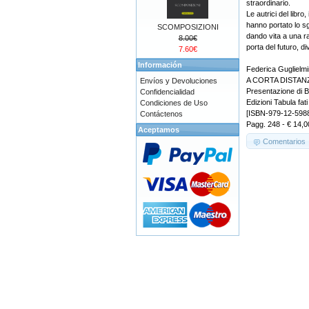
straordinario.
Le autrici del libr
hanno portato lo sgu
SCOMPOSIZIONI
dando vita a una ra
8.00€
porta del futuro, d
7.60€
Información
Federica Guglielmin
A CORTA DISTANZA 
Envíos y Devoluciones
Presentazione di 
Confidencialidad
Edizioni Tabula fati
Condiciones de Uso
[ISBN-979-12-598
Contáctenos
Pagg. 248 - € 14,0
Aceptamos
Comentarios