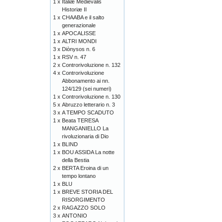
1 x
Italiæ Medievalis
Historiæ II
1 x
CHAABA e il salto
generazionale
1 x
APOCALISSE
1 x
ALTRI MONDI
3 x
Diònysos n. 6
1 x
RSV n. 47
2 x
Controrivoluzione n. 132
4 x
Controrivoluzione
Abbonamento ai nn.
124/129 (sei numeri)
1 x
Controrivoluzione n. 130
5 x
Abruzzo letterario n. 3
3 x
A TEMPO SCADUTO
1 x
Beata TERESA
MANGANIELLO La
rivoluzionaria di Dio
1 x
BLIND
1 x
BOU ASSIDA La notte
della Bestia
2 x
BERTA Eroina di un
tempo lontano
1 x
BLU
1 x
BREVE STORIA DEL
RISORGIMENTO
2 x
RAGAZZO SOLO
3 x
ANTONIO