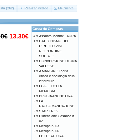
sta (262)
Realizar Pedido
Mi Cuenta
Cesta de Compras
00€
13.30€
4 x
Assunta Menna: LAURA
1 x
CATECHISMO DEI
DIRITTI DIVINI
NELL'ORDINE
SOCIALE
1 x
CONVERSIONE DI UNA
VALDESE
1 x
A MARGINE Teoria
critica e sociologia della
letteratura
1 x
I GIGLI DELLA
MEMORIA
1 x
BRUCIA ANCHE ORA
2 x
LA
RACCOMANDAZIONE
2 x
STAR TREK
1 x
Dimensione Cosmica n.
02
1 x
Merope n. 63
2 x
Merope n. 66
LETTERATURA