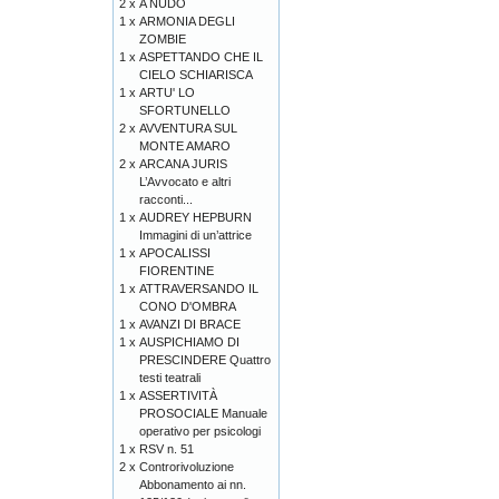
2 x
A NUDO
1 x
ARMONIA DEGLI
ZOMBIE
1 x
ASPETTANDO CHE IL
CIELO SCHIARISCA
1 x
ARTU' LO
SFORTUNELLO
2 x
AVVENTURA SUL
MONTE AMARO
2 x
ARCANA JURIS
L’Avvocato e altri
racconti...
1 x
AUDREY HEPBURN
Immagini di un’attrice
1 x
APOCALISSI
FIORENTINE
1 x
ATTRAVERSANDO IL
CONO D'OMBRA
1 x
AVANZI DI BRACE
1 x
AUSPICHIAMO DI
PRESCINDERE Quattro
testi teatrali
1 x
ASSERTIVITÀ
PROSOCIALE Manuale
operativo per psicologi
1 x
RSV n. 51
2 x
Controrivoluzione
Abbonamento ai nn.