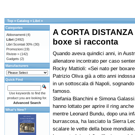
Top
»
Catalog
»
Libri
»
Categories
A CORTA DISTANZA I
Abbonamenti
(4)
boxe si racconta
Libri
(2492)
Libri Scontati 30%
(30)
Promozioni
(19)
Quando aveva quindici anni, in Austr
Riviste->
(142)
Gadgets
(2)
allenatore incontrato per caso sente
Manufacturers
Rocky Mattioli: «Sei nato per boxare
Patrizio Oliva già a otto anni indoss
Quick Find
in un sottoscala di Napoli, sognando
famoso.
Use keywords to find the
Stefania Bianchini e Simona Galassi
product you are looking for.
Advanced Search
hanno lottato per aprire il ring anche
What's New?
mentre Leonard Bundu, dopo una inf
burrascosa, ha lasciato la Sierra Le
scalare le vette della boxe mondiale.