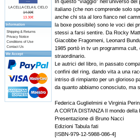
In questo “viaggio” nell’universo del 
LA CELLA CELA IL CIELO
italiano (che non comprende solo sp
14.00€
anche chi sta al loro fianco nel ca
13.30€
la boxe possibile) sono le voci dei p
Information
stessi a farsi sentire. Da Rocky Matt
Shipping & Returns
Privacy Notice
Giacobbe Fragomeni, Leonard Bundu e
Conditions of Use
Contact Us
1985 portò in tv un programma cult,
We Accept
straordinario.
Le autrici del libro, in passato comp
confini del ring, dando vita a una ra
intriso di rimpianto per un glorioso 
da quanto abbiamo conosciuto, ma sem
Federica Guglielmini e Virginia Perin
A CORTA DISTANZA Il mondo della b
Presentazione di Bruno Nacci
Edizioni Tabula fati
[ISBN-979-12-5988-086-4]