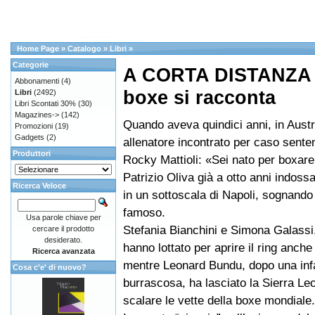
Home Page
»
Catalogo
»
Libri
»
Categorie
A CORTA DISTANZA I
Abbonamenti
(4)
boxe si racconta
Libri
(2492)
Libri Scontati 30%
(30)
Magazines->
(142)
Quando aveva quindici anni, in Austr
Promozioni
(19)
Gadgets
(2)
allenatore incontrato per caso sente
Produttori
Rocky Mattioli: «Sei nato per boxare
Patrizio Oliva già a otto anni indoss
Ricerca Veloce
in un sottoscala di Napoli, sognando
famoso.
Usa parole chiave per
Stefania Bianchini e Simona Galassi
cercare il prodotto
desiderato.
hanno lottato per aprire il ring anche
Ricerca avanzata
mentre Leonard Bundu, dopo una inf
Cosa c'e' di nuovo?
burrascosa, ha lasciato la Sierra Le
scalare le vette della boxe mondiale.