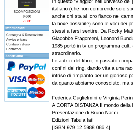
In questo “viaggio” nell’universo del 
italiano (che non comprende solo sp
SCOMPOSIZIONI
anche chi sta al loro fianco nel ca
8.00€
7.60€
la boxe possibile) sono le voci dei p
Informazioni
stessi a farsi sentire. Da Rocky Matt
Consegna & Restituzione
Giacobbe Fragomeni, Leonard Bundu e
Avviso privacy
Condizioni d'uso
1985 portò in tv un programma cult,
Contattaci
straordinario.
Accettiamo
Le autrici del libro, in passato comp
confini del ring, dando vita a una ra
intriso di rimpianto per un glorioso 
da quanto abbiamo conosciuto, ma sem
Federica Guglielmini e Virginia Perin
A CORTA DISTANZA Il mondo della b
Presentazione di Bruno Nacci
Edizioni Tabula fati
[ISBN-979-12-5988-086-4]